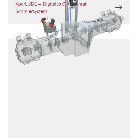
XperLUBE – Digitales Commonrail­-
Schmiersystem