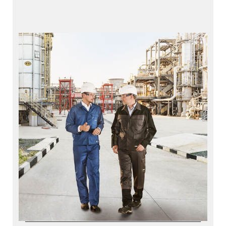
Services
Starke Performance beginnt mit VISTRA®
VISTRA® Repair
VISTRA® Track
VISTRA® Predict
PRR – Reparatur der Kolbenstange