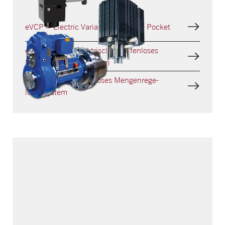
eVCP – Electric Variable Clearance Pocket
eHydroCOM – Elektrisches stufenloses
Mengen­regelungssystem
HydroCOM – Stufenloses Mengenrege­
lungssystem