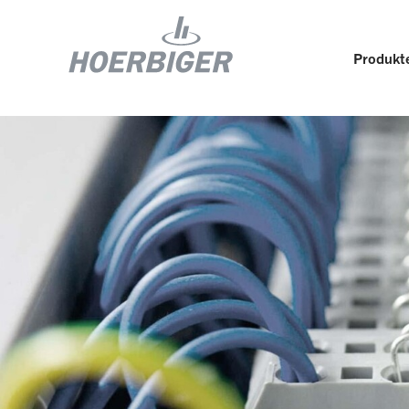
Produkte
Komponenten und Services für Kompressoren
Wer w
Flow & Motion Control
Organ
Komponenten für Luft- und
Kultu
Industriekompressoren
Wellhead Solutions
Nachh
Komponenten für Gasmotoren
Unser