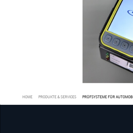
Smartcontrol PDA
Protokollbasierte Tes
Diagnosesysteme
Test- und Diagnoseger
Messgrößen
Kleinprüfgeräte
HOME
PRODUKTE & SERVICES
PRÜFSYSTEME FÜR AUTOMOBI