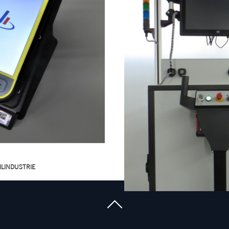
Kabinen- und Cockpit-Tests
t- und
äte für elektrische
LINDUSTRIE