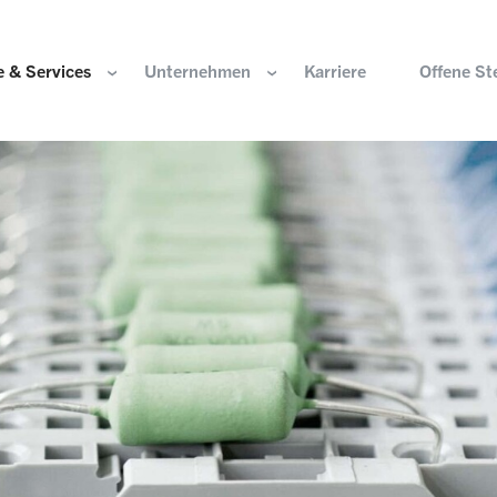
 & Services
Unternehmen
Karriere
Offene St
ir sind
Komponenten für die Wasserstoffwirtschaft
HOERBIGER Stiftun
isation & Gremien
Komponenten für konventionellen Antriebsstrang
HOERBIGER Jahrbu
r und Werte
Komponenten für elektrischen Antriebsstrang
HANNS. A Pioneers
altigkeit
Aktuatorik für Türen, Klappen und Chassis
Lösungen für hochpräzise Bewegung und
e Herkunft
Positionierung