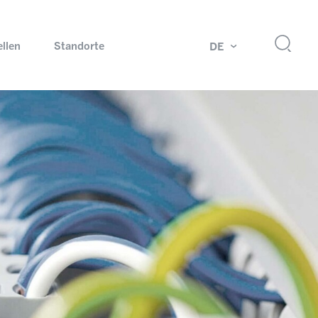
ellen
Standorte
DE
g
Drehdurchführungen und Schleifringe
ch
Prüfsysteme für Automobilindustrie
 Magazine
Produkte und Services für Explosionsschutz
Industrien – unsere Kernmärkte