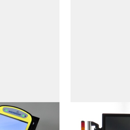
fsysteme
Prüfstände