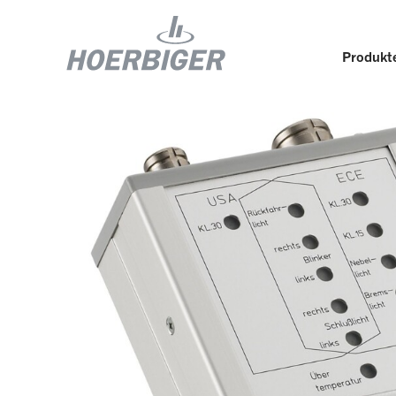
Produkte
Komponenten und Services für Kompressoren
Wer w
Flow & Motion Control
Organ
Komponenten für Luft- und
Kultu
Industriekompressoren
Wellhead Solutions
Nachh
Komponenten für Gasmotoren
Unser