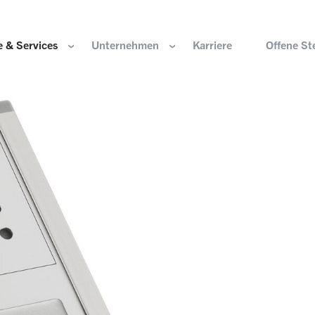
 & Services
Unternehmen
Karriere
Offene St
ir sind
Komponenten für die Wasserstoffwirtschaft
HOERBIGER Stiftun
isation & Gremien
Komponenten für konventionellen Antriebsstrang
HOERBIGER Jahrbu
r und Werte
Komponenten für elektrischen Antriebsstrang
HANNS. A Pioneers
altigkeit
Aktuatorik für Türen, Klappen und Chassis
Lösungen für hochpräzise Bewegung und
e Herkunft
Positionierung