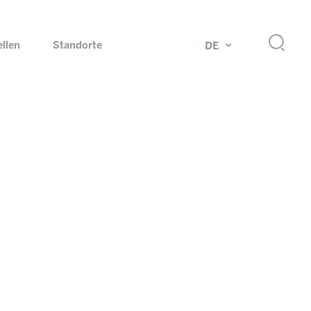
ellen
Standorte
DE
g
Drehdurchführungen und Schleifringe
ch
Prüfsysteme für Automobilindustrie
 Magazine
Produkte und Services für Explosionsschutz
Industrien – unsere Kernmärkte