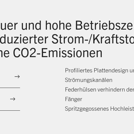
er und hohe Betriebszei
duzierter Strom-/Kraftst
ne CO2-Emissionen
Profiliertes Plattendesign 
Strömungskanälen
Federhülsen verhindern de
Fänger
Spritzgegossenes Hochlei