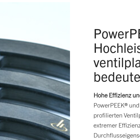
PowerP
Hochlei
ventilpl
bedeute
Hohe Effizienz un
PowerPEEK® und d
profilierten Ventil
extremer Effizie
Durchflusseigensc