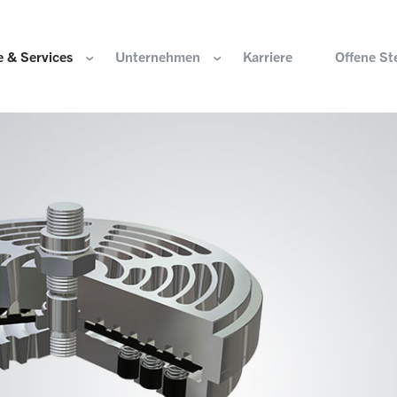
 & Services
Unternehmen
Karriere
Offene St
ir sind
Komponenten für die Wasserstoffwirtschaft
HOERBIGER Stiftun
isation & Gremien
Komponenten für konventionellen Antriebsstrang
HOERBIGER Jahrbu
r und Werte
Komponenten für elektrischen Antriebsstrang
HANNS. A Pioneers
altigkeit
Aktuatorik für Türen, Klappen und Chassis
Lösungen für hochpräzise Bewegung und
e Herkunft
Positionierung