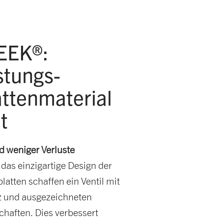
EEK®:
stungs­
atten­material
t
d weniger Verluste
as einzigartige Design der
platten schaffen ein Ventil mit
nz und ausgezeichneten
haften. Dies verbessert