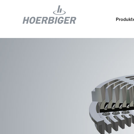
Produkte
Komponenten und Services für Kompressoren
Wer w
Flow & Motion Control
Organ
Komponenten für Luft- und
Kultu
Industriekompressoren
Wellhead Solutions
Nachh
Komponenten für Gasmotoren
Unser