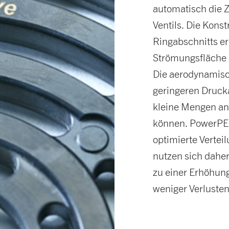
automatisch die Z
Ventils. Die Kons
Ringabschnitts e
Strömungsfläche u
Die aerodynamisc
geringeren Drucka
kleine Mengen an
können. PowerPEE
optimierte Vertei
nutzen sich daher
zu einer Erhöhu
weniger Verlusten