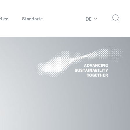
ellen
Standorte
DE
g
Drehdurchführungen und Schleifringe
ch
Prüfsysteme für Automobilindustrie
 Magazine
Produkte und Services für Explosionsschutz
Industrien – unsere Kernmärkte