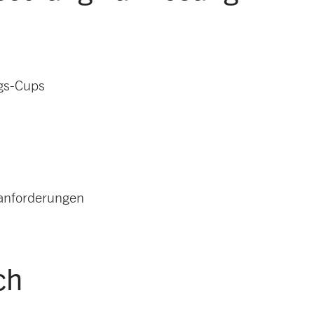
ngs-Cups
sanforderungen
ch