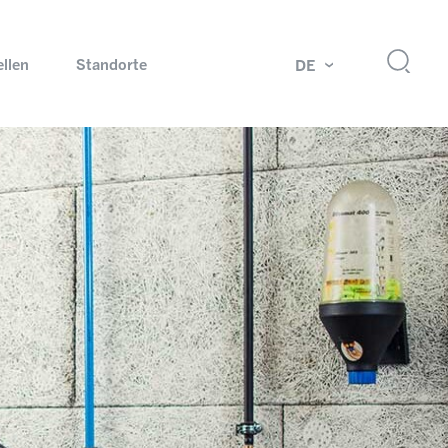
ellen
Standorte
DE
g
Drehdurchführungen und Schleifringe
ch
Prüfsysteme für Automobilindustrie
 Magazine
Produkte und Services für Explosionsschutz
Industrien – unsere Kernmärkte