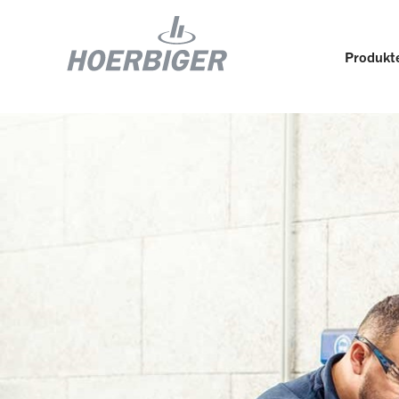
Produkte
Komponenten und Services für Kompressoren
Wer w
Flow & Motion Control
Organ
Komponenten für Luft- und
Kultu
Industriekompressoren
Wellhead Solutions
Nachh
Komponenten für Gasmotoren
Unser