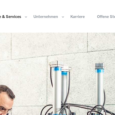
 & Services
Unternehmen
Karriere
Offene St
ir sind
Komponenten für die Wasserstoffwirtschaft
HOERBIGER Stiftun
isation & Gremien
Komponenten für konventionellen Antriebsstrang
HOERBIGER Jahrbu
r und Werte
Komponenten für elektrischen Antriebsstrang
HANNS. A Pioneers
altigkeit
Aktuatorik für Türen, Klappen und Chassis
Lösungen für hochpräzise Bewegung und
e Herkunft
Positionierung