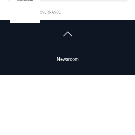
CORPORATE GOVERNANCE
Newsroom
Offene Stellen
Standorte
Corporate Governance