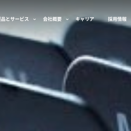
製品とサービス
会社概要
キャリア
採用情報
サー用部品とサービス
会社概要
セーフティ
財団
けコンポーネント
組織と役員
空気・産業用コン
ーション制御
文化と価値観
産業分野・当社の
ンとスリップリング
サステナビリティ
ン用部品
私たちの原点