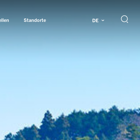
ellen
Standorte
DE
g
Drehdurchführungen und Schleifringe
ch
Prüfsysteme für Automobilindustrie
 Magazine
Produkte und Services für Explosionsschutz
Industrien – unsere Kernmärkte