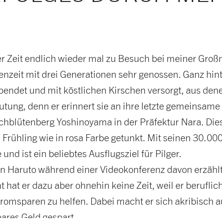
r Zeit endlich wieder mal zu Besuch bei meiner Groß
enzeit mit drei Generationen sehr genossen. Ganz hint
endet und mit köstlichen Kirschen versorgt, aus de
ung, denn er erinnert sie an ihre letzte gemeinsame 
schblütenberg Yoshinoyama in der Präfektur Nara. Di
n Frühling wie in rosa Farbe getunkt. Mit seinen 30
d ist ein beliebtes Ausflugsziel für Pilger.
 Haruto während einer Videokonferenz davon erzählt. 
at er dazu aber ohnehin keine Zeit, weil er beruflich 
omsparen zu helfen. Dabei macht er sich akribisch a
ares Geld gespart.