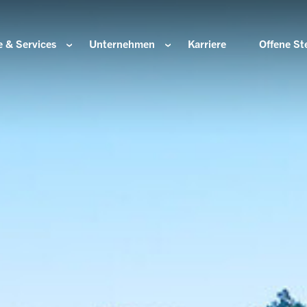
 & Services
Unternehmen
Karriere
Offene St
ir sind
Komponenten für die Wasserstoffwirtschaft
HOERBIGER Stiftun
isation & Gremien
Komponenten für konventionellen Antriebsstrang
HOERBIGER Jahrbu
r und Werte
Komponenten für elektrischen Antriebsstrang
HANNS. A Pioneers
altigkeit
Aktuatorik für Türen, Klappen und Chassis
Lösungen für hochpräzise Bewegung und
e Herkunft
Positionierung