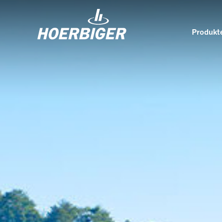
Produkte
Komponenten und Services für Kompressoren
Wer w
Flow & Motion Control
Organ
Komponenten für Luft- und
Kultu
Industriekompressoren
Wellhead Solutions
Nachh
Komponenten für Gasmotoren
Unser