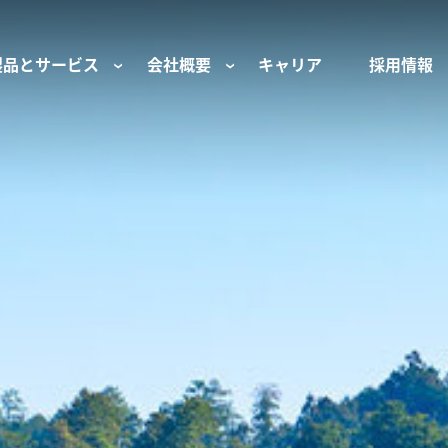
製品とサービス
会社概要
キャリア
採用情報
サー用部品とサービス
会社概要
セーフティ
財団
けコンポーネント
組織と役員
空気・産業用コン
ーション制御
文化と価値観
産業分野・当社の
ンとスリップリング
サステナビリティ
ン用部品
私たちの原点