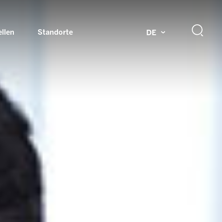
ellen
Standorte
DE
g
Drehdurchführungen und Schleifringe
ch
Prüfsysteme für Automobilindustrie
 Magazine
Produkte und Services für Explosionsschutz
Industrien – unsere Kernmärkte