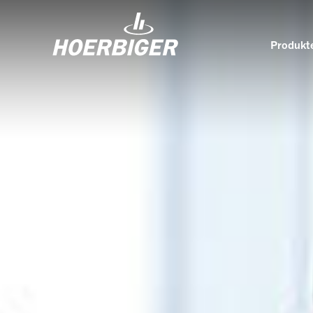
Produkte
Komponenten und Services für Kompressoren
Wer w
Flow & Motion Control
Organ
Komponenten für Luft- und
Kultu
Industriekompressoren
Wellhead Solutions
Nachh
Komponenten für Gasmotoren
Unser