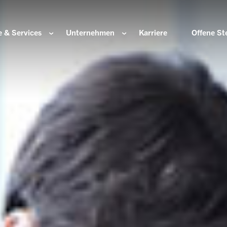
 & Services
Unternehmen
Karriere
Offene St
ir sind
Komponenten für die Wasserstoffwirtschaft
HOERBIGER Stiftun
isation & Gremien
Komponenten für konventionellen Antriebsstrang
HOERBIGER Jahrbu
r und Werte
Komponenten für elektrischen Antriebsstrang
HANNS. A Pioneers
altigkeit
Aktuatorik für Türen, Klappen und Chassis
Lösungen für hochpräzise Bewegung und
e Herkunft
Positionierung