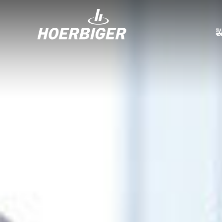
コンプレッ
水素産業向
フロー＆モ
回転ユニオ
ガスエンジ