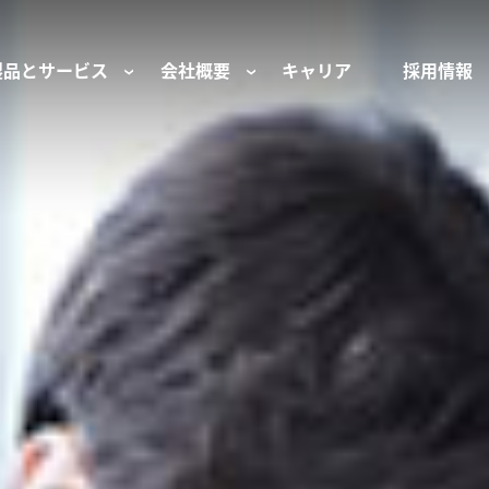
製品とサービス
会社概要
キャリア
採用情報
サー用部品とサービス
会社概要
セーフティ
財団
けコンポーネント
組織と役員
空気・産業用コン
ーション制御
文化と価値観
産業分野・当社の
ンとスリップリング
サステナビリティ
ン用部品
私たちの原点