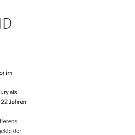
ND
or im
ury als
 22 Jahren
tierens
jekte der