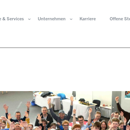
 & Services
Unternehmen
Karriere
Offene St
ir sind
Komponenten für die Wasserstoffwirtschaft
HOERBIGER Stiftun
isation & Gremien
Komponenten für konventionellen Antriebsstrang
HOERBIGER Jahrbu
r und Werte
Komponenten für elektrischen Antriebsstrang
HANNS. A Pioneers
altigkeit
Aktuatorik für Türen, Klappen und Chassis
Lösungen für hochpräzise Bewegung und
e Herkunft
Positionierung