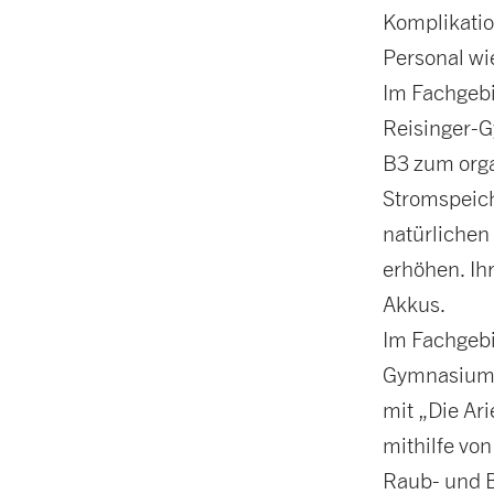
Komplikatio
Personal wi
Im Fachgebi
Reisinger-G
B3 zum orga
Stromspeich
natürlichen
erhöhen. Ihr
Akkus.
Im Fachgebi
Gymnasium 
mit „Die Ari
mithilfe vo
Raub- und B