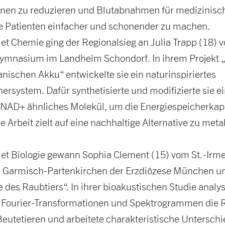
nen zu reduzieren und Blutabnahmen für medizinisc
e Patienten einfacher und schonender zu machen.
et Chemie ging der Regionalsieg an Julia Trapp (18) 
ymnasium im Landheim Schondorf. In ihrem Projekt 
nischen Akku“ entwickelte sie ein naturinspiriertes
ersystem. Dafür synthetisierte und modifizierte sie e
 NAD+ ähnliches Molekül, um die Energiespeicherkapa
e Arbeit zielt auf eine nachhaltige Alternative zu meta
et Biologie gewann Sophia Clement (15) vom St.-Irm
Garmisch-Partenkirchen der Erzdiözese München un
e des Raubtiers“. In ihrer bioakustischen Studie analys
n Fourier-Transformationen und Spektrogrammen die 
eutetieren und arbeitete charakteristische Unterschi