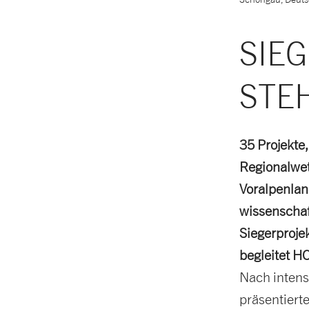
SIE
STE
35 Projekte,
Regionalwet
Voralpenlan
wissenschaf
Siegerproje
begleitet H
Nach intens
präsentiert