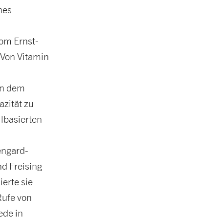
hes
vom Ernst-
„Von Vitamin
in dem
zität zu
llbasierten
engard-
d Freising
ierte sie
Rufe von
ede in