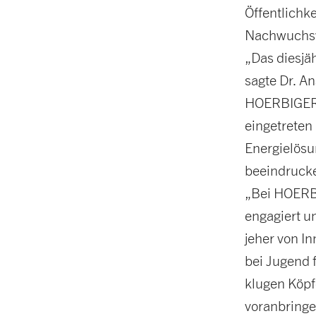
Öffentlichke
Nachwuchsw
„Das diesjä
sagte Dr. A
HOERBIGER 
eingetreten 
Energielösu
beeindrucken
„Bei HOERBI
engagiert u
jeher von I
bei Jugend f
klugen Köpf
voranbringe