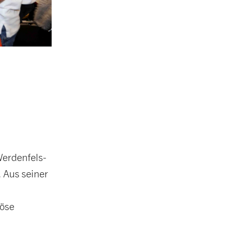
Werdenfels-
 Aus seiner
nöse