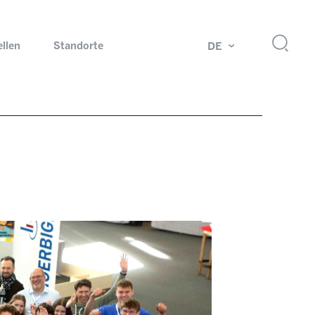
ellen
Standorte
DE
g
Drehdurchführungen und Schleifringe
ch
Prüfsysteme für Automobilindustrie
 Magazine
Produkte und Services für Explosionsschutz
Industrien – unsere Kernmärkte