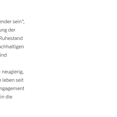
nder sein“,
ung der
 Ruhestand
nachhaltigen
ind
neugierig,
 leben seit
 Engagement
in die