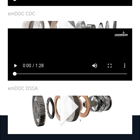
emDOC CDC
emDOC DSSA
KOMPONENTEN FÜR ELEKTRISCHEN ANTRIEBSSTRANG