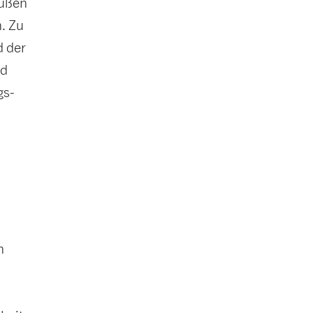
bußen
. Zu
d der
nd
gs-
n