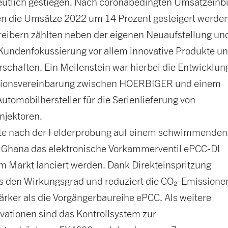
utlich gestiegen. Nach coronabedingten Umsatzein
n die Umsätze 2022 um 14 Prozent gesteigert werden
treibern zählten neben der eigenen Neuaufstellung un
 Kundenfokussierung vor allem innovative Produkte u
schaften. Ein Meilenstein war hierbei die Entwicklun
tionsvereinbarung zwischen HOERBIGER und einem
tomobilhersteller für die Serienlieferung von
njektoren.
te nach der Felderprobung auf einem schwimmenden
n Ghana das elektronische Vorkammerventil ePCC-DI
im Markt lanciert werden. Dank Direkteinspritzung
es den Wirkungsgrad und reduziert die CO₂-Emissione
ärker als die Vorgängerbaureihe ePCC. Als weitere
vationen sind das Kontrollsystem zur