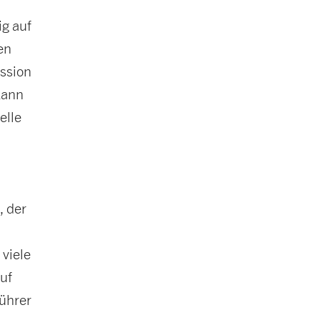
ig auf
en
ssion
kann
elle
, der
viele
auf
ührer