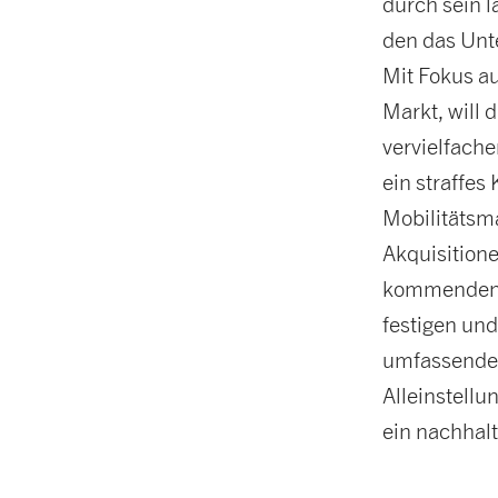
durch sein 
den das Unt
Mit Fokus au
Markt, will 
vervielfache
ein straffe
Mobilitätsm
Akquisitione
kommenden f
festigen und
umfassenden
Alleinstell
ein nachhal