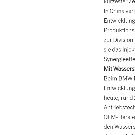
kürzester Ze
In China ver
Entwicklunge
Produktions
zur Divisio
sie das Inje
Synergieeffe
Mit Wasserst
Beim BMW H
Entwicklung
heute, rund 
Antriebstec
OEM-Herstell
den Wassers