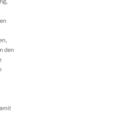
ng,
hen
en,
in den
e
n
damit