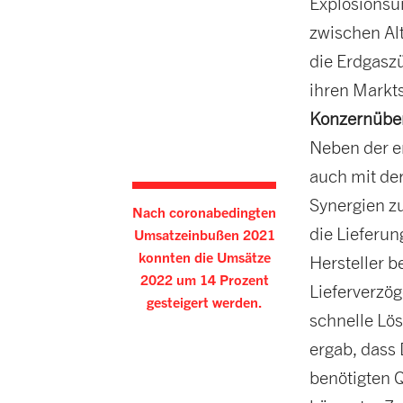
Explosionsu
zwischen Alt
die Erdgasz
ihren Markts
Konzernüber
Neben der e
auch mit de
Synergien z
Nach coronabedingten
die Lieferu
Umsatzeinbußen 2021
konnten die Umsätze
Hersteller 
2022 um 14 Prozent
Lieferverzö
gesteigert werden.
schnelle Lö
ergab, dass 
benötigten 