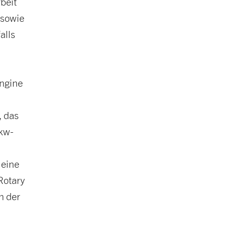
beit
 sowie
alls
Engine
, das
Lkw-
 eine
Rotary
n der