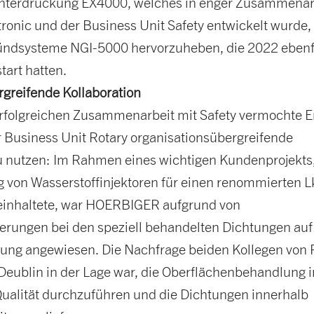
nterdrückung EX4000, welches in enger Zusammenar
ronic und der Business Unit Safety entwickelt wurde,
ündsysteme NGI-5000 hervorzuheben, die 2022 ebenf
tart hatten.
greifende Kollaboration
rfolgreichen Zusammenarbeit mit Safety vermochte 
r Business Unit Rotary organisationsübergreifende
u nutzen: Im Rahmen eines wichtigen Kundenprojekts
ng von Wasserstoffinjektoren für einen renommierten 
beinhaltete, war HOERBIGER aufgrund von
gerungen bei den speziell behandelten Dichtungen auf
sung angewiesen. Die Nachfrage beiden Kollegen von 
Deublin in der Lage war, die Oberflächenbehandlung i
Qualität durchzuführen und die Dichtungen innerhalb