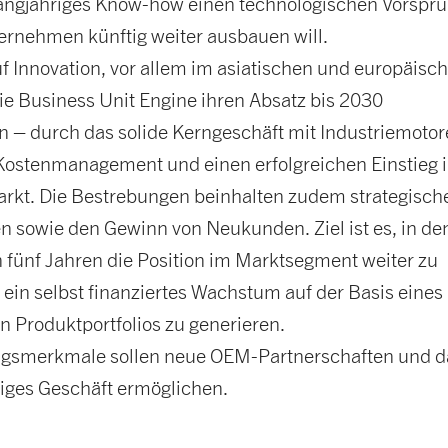
langjähriges Know-how einen technologischen Vorspru
ernehmen künftig weiter ausbauen will.
f Innovation, vor allem im asiatischen und europäisc
die Business Unit Engine ihren Absatz bis 2030
n – durch das solide Kerngeschäft mit Industriemotor
s Kostenmanagement und einen erfolgreichen Einstieg 
arkt. Die Bestrebungen beinhalten zudem strategisch
n sowie den Gewinn von Neukunden. Ziel ist es, in de
ünf Jahren die Position im Marktsegment weiter zu
 ein selbst finanziertes Wachstum auf der Basis eines
 Produktportfolios zu generieren.
ungsmerkmale sollen neue OEM-Partnerschaften und 
tiges Geschäft ermöglichen.