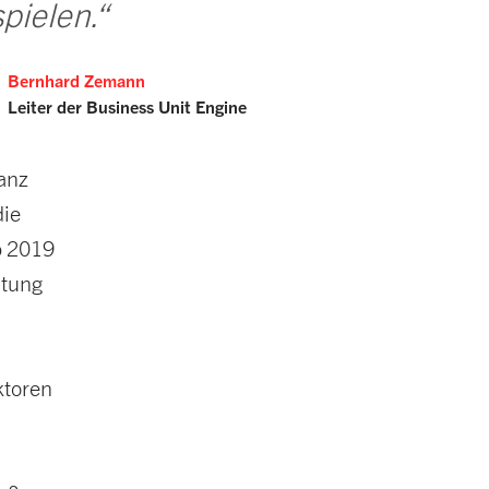
spielen.“
Bernhard Zemann
Leiter der Business Unit Engine
lanz
die
ab 2019
htung
ktoren