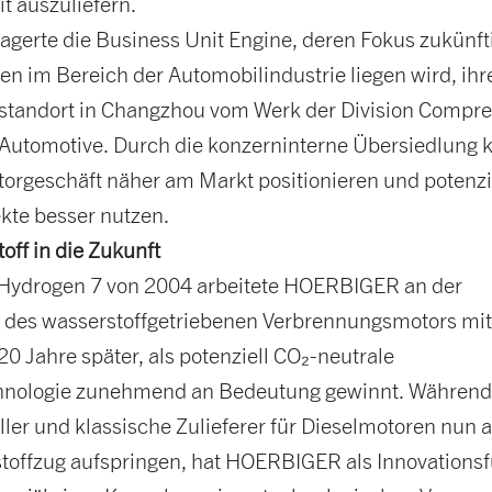
it auszuliefern.
lagerte die Business Unit Engine, deren Fokus zukünft
n im Bereich der Automobilindustrie liegen wird, ihr
standort in Changzhou vom Werk der Division Compre
n Automotive. Durch die konzerninterne Übersiedlung 
ktorgeschäft näher am Markt positionieren und potenzi
kte besser nutzen.
off in die Zukunft
ydrogen 7 von 2004 arbeitete HOERBIGER an der
 des wasserstoffgetriebenen Verbrennungsmotors mit
20 Jahre später, als potenziell CO₂-neutrale
hnologie zunehmend an Bedeutung gewinnt. Während 
er und klassische Zulieferer für Dieselmotoren nun 
toffzug aufspringen, hat HOERBIGER als Innovationsf