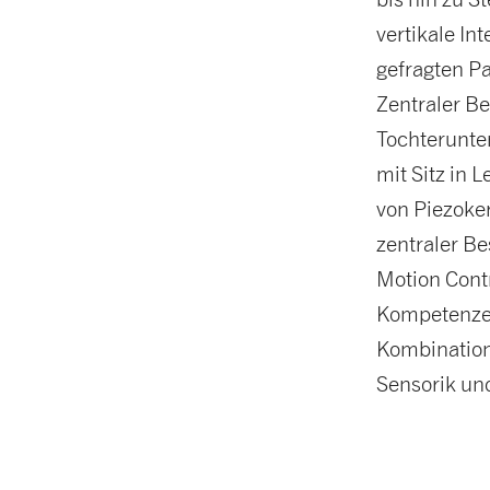
vertikale In
gefragten P
Zentraler Be
Tochterunte
mit Sitz in 
von Piezoker
zentraler Be
Motion Contr
Kompetenzen
Kombination 
Sensorik un