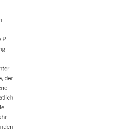
h
e PI
ung
nter
e, der
end
atlich
ie
ahr
enden