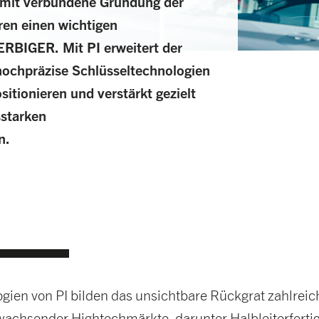
amit verbundene Gründung der
ren einen wichtigen
ERBIGER. Mit PI erweitert der
hochpräzise Schlüsseltechnologien
tionieren und verstärkt gezielt
sstarken
n.
gien von PI bilden das unsichtbare Rückgrat zahlreic
achsender Hightechmärkte, darunter Halbleiterferti