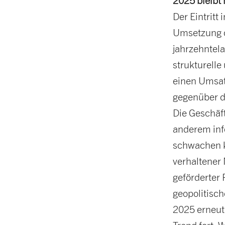
2025 bleibt
Der Eintritt
Umsetzung d
jahrzehntel
strukturelle
einen Umsatz
gegenüber d
Die Geschäf
anderem info
schwachen k
verhaltener
geförderter
geopolitisch
2025 erneut