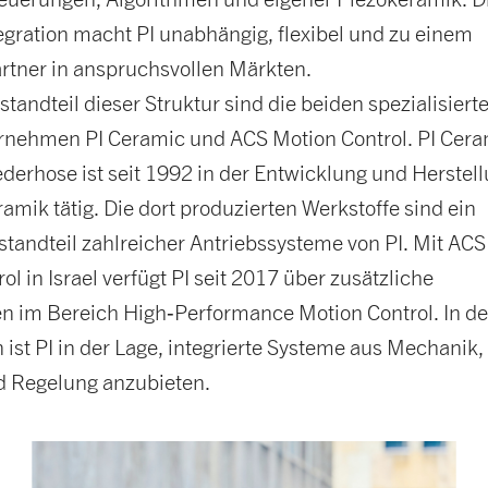
tegration macht PI unabhängig, flexibel und zu einem
artner in anspruchsvollen Märkten.
standteil dieser Struktur sind die beiden spezialisiert
rnehmen PI Ceramic und ACS Motion Control. PI Cer
Lederhose ist seit 1992 in der Entwicklung und Herstel
amik tätig. Die dort produzierten Werkstoffe sind ein
standteil zahlreicher Antriebssysteme von PI. Mit ACS
ol in Israel verfügt PI seit 2017 über zusätzliche
 im Bereich High‑Performance Motion Control. In de
ist PI in der Lage, integrierte Systeme aus Mechanik,
d Regelung anzubieten.