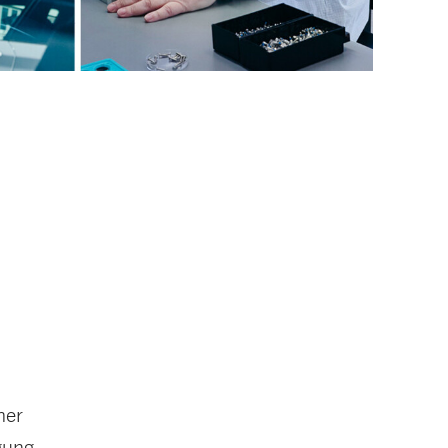
her
gung,