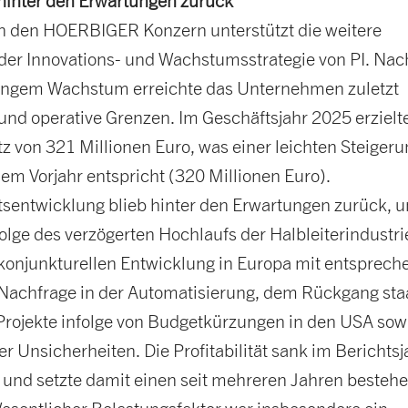
 hinter den Erwartungen zurück
 in den HOERBIGER Konzern unterstützt die weitere
er Innovations- und Wachstumsstrategie von PI. Nac
angem Wachstum erreichte das Unternehmen zuletzt
 und operative Grenzen. Im Geschäftsjahr 2025 erzielt
 von 321 Millionen Euro, was einer leichten Steiger
em Vorjahr entspricht (320 Millionen Euro).
tsentwicklung blieb hinter den Erwartungen zurück, u
lge des verzögerten Hochlaufs der Halbleiterindustri
onjunkturellen Entwicklung in Europa mit entsprech
 Nachfrage in der Automatisierung, dem Rückgang sta
 Projekte infolge von Budgetkürzungen in den USA sow
er Unsicherheiten. Die Profitabilität sank im Berichtsj
 und setzte damit einen seit mehreren Jahren besteh