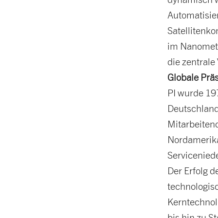
Automatisie
Satellitenk
im Nanomete
die zentral
Globale Präs
PI wurde 19
Deutschland
Mitarbeiten
Nordamerika
Servicenied
Der Erfolg 
technologisc
Kerntechnol
bis hin zu 