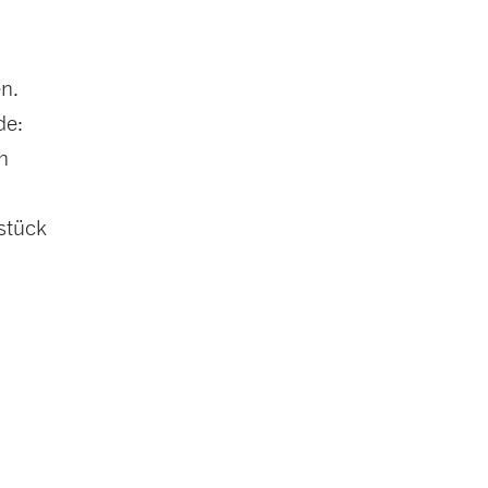
en.
de:
n
stück