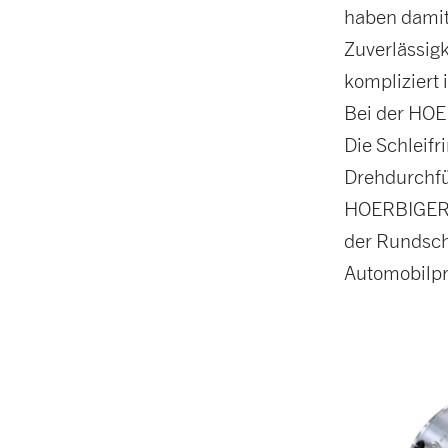
haben damit
Zuverlässigk
kompliziert
Bei der HOE
Die Schleifr
Drehdurchfü
HOERBIGER K
der Rundsch
Automobilpro