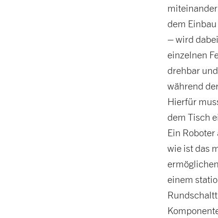
miteinander
dem Einbau 
– wird dabe
einzelnen Fe
drehbar und
während der 
Hierfür muss
dem Tisch ei
Ein Roboter
wie ist das 
ermöglichen
einem statio
Rundschaltti
Komponenten