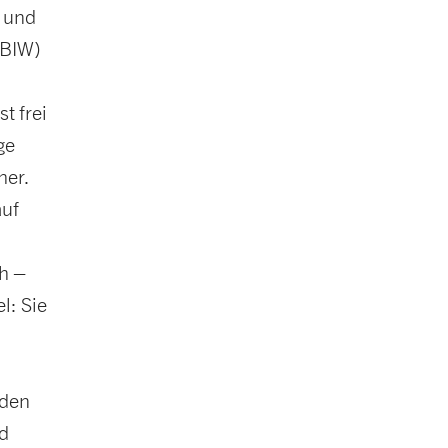
n und
(BIW)
t frei
ge
her.
auf
ch –
l: Sie
nden
d