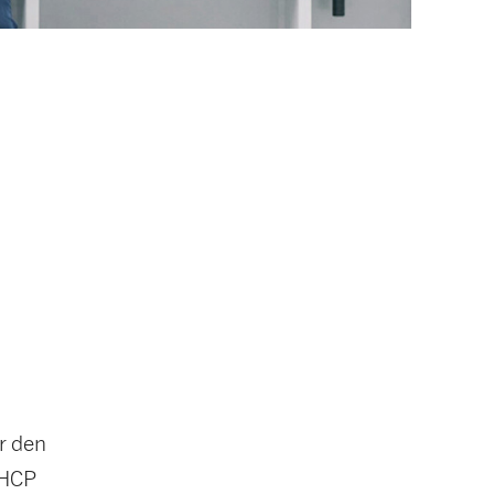
r den
 HCP