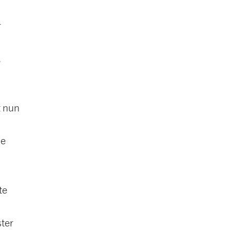
r
.
t nun
ie
te
ster