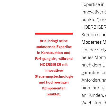
Expertise i
innovativer
punktet“, er
HOERBIGER. 
Kompressors
Ariel bringt seine
Modernes Mo
umfassende Expertise
Um der ste
in Konstruktion und
neues Monta
Fertigung ein, während
HOERBIGER mit
nach dem Lin
innovativer
garantiert e
Steuerungstechnologie
Anforderunge
und hochwertigen
nicht nur fü
Komponenten
punktet.
an Kunden, 
Wachstum de