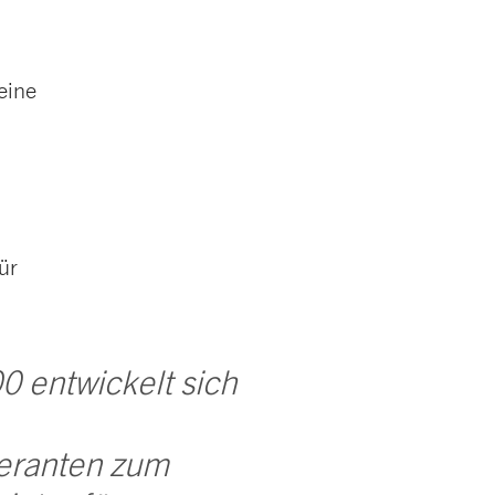
d
eine
n
ür
 entwickelt sich
eranten zum