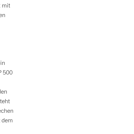
 mit
en
in
P 500
e
den
teht
rechen
t dem