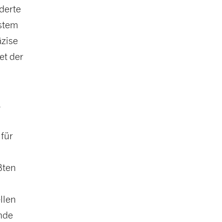
derte
ystem
äzise
et der
.
für
ßten
llen
ende