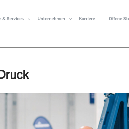
 & Services
Unternehmen
Karriere
Offene St
ir sind
Komponenten für die Wasserstoffwirtschaft
HOERBIGER Stiftun
isation & Gremien
Komponenten für konventionellen Antriebsstrang
HOERBIGER Jahrbu
Druck
r und Werte
Komponenten für elektrischen Antriebsstrang
HANNS. A Pioneers
altigkeit
Aktuatorik für Türen, Klappen und Chassis
Lösungen für hochpräzise Bewegung und
e Herkunft
Positionierung