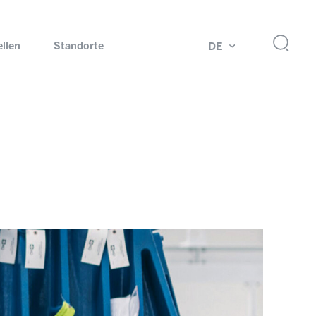
ellen
Standorte
DE
g
Drehdurchführungen und Schleifringe
ch
Prüfsysteme für Automobilindustrie
 Magazine
Produkte und Services für Explosionsschutz
Industrien – unsere Kernmärkte