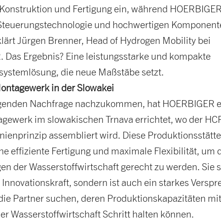
n Konstruktion und Fertigung ein, während HOERBIGER
 Steuerungstechnologie und hochwertigen Komponent
klärt Jürgen Brenner, Head of Hydrogen Mobility bei
Das Ergebnis? Eine leistungsstarke und kompakte
ystemlösung, die neue Maßstäbe setzt.
ntagewerk in der Slowakei
igenden Nachfrage nachzukommen, hat HOERBIGER e
gewerk im slowakischen Trnava errichtet, wo der HC
ienprinzip assembliert wird. Diese Produktionsstätt
ine effiziente Fertigung und maximale Flexibilität, um 
n der Wasserstoffwirtschaft gerecht zu werden. Sie s
r Innovationskraft, sondern ist auch ein starkes Versp
die Partner suchen, deren Produktionskapazitäten mi
r Wasserstoffwirtschaft Schritt halten können.