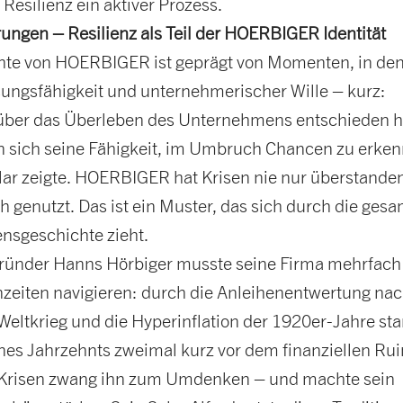
t Resilienz ein aktiver Prozess.
ungen – Resilienz als Teil der HOERBIGER Identität
hte von HOERBIGER ist geprägt von Momenten, in de
ungsfähigkeit und unternehmerischer Wille – kurz:
 über das Überleben des Unternehmens entschieden 
n sich seine Fähigkeit, im Umbruch Chancen zu erken
lar zeigte. HOERBIGER hat Krisen nie nur überstande
 genutzt. Das ist ein Muster, das sich durch die ges
sgeschichte zieht.
ründer Hanns Hörbiger musste seine Firma mehrfach
nzeiten navigieren: durch die Anleihenentwertung na
eltkrieg und die Hyperinflation der 1920er-Jahre sta
nes Jahrzehnts zweimal kurz vor dem finanziellen Rui
 Krisen zwang ihn zum Umdenken – und machte sein