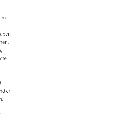
nen
haben
nen,
n,
amte
ch
nd er
n.