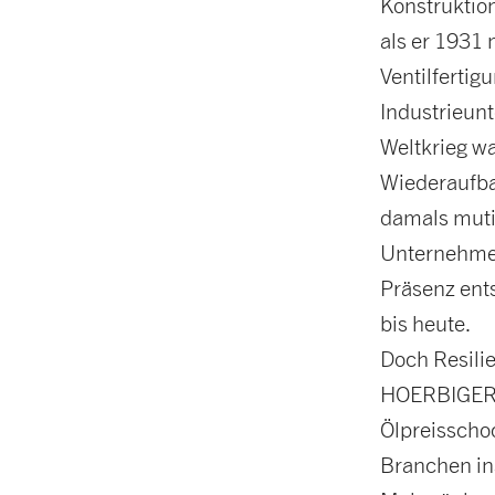
Konstruktion
als er 1931 
Ventilferti
Industrieu
Weltkrieg wa
Wiederaufba
damals muti
Unternehmen
Präsenz ent
bis heute.
Doch Resilie
HOERBIGER. 
Ölpreisscho
Branchen ins