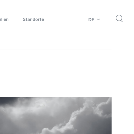
ellen
Standorte
DE
g
Drehdurchführungen und Schleifringe
ch
Prüfsysteme für Automobilindustrie
 Magazine
Produkte und Services für Explosionsschutz
Industrien – unsere Kernmärkte