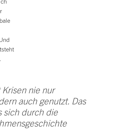
ich
r
obale
 Und
tsteht
.
risen nie nur
dern auch genutzt. Das
s sich durch die
hmensgeschichte