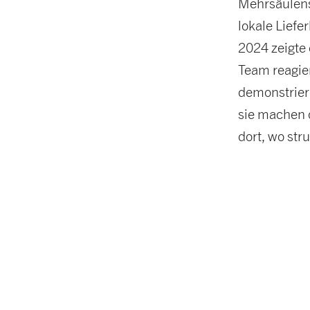
Mehrsäulens
lokale Lief
2024 zeigte 
Team reagie
demonstrier
sie machen d
dort, wo st