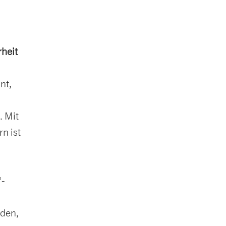
rheit
nt,
. Mit
n ist
“-
rden,