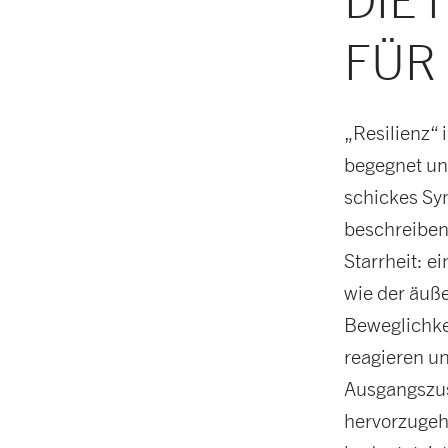
DIE
FÜR 
„Resilienz“
begegnet und
schickes Sy
beschreiben 
Starrheit: e
wie der äuße
Beweglichkei
reagieren u
Ausgangszus
hervorzugeh