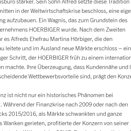
sbüro stärker. Sein Sohn Alfred setzte diese Tradition 
mitten in der Weltwirtschaftskrise beschloss, eine eig
gung aufzubauen. Ein Wagnis, das zum Grundstein des
nternehmens HOERBIGER wurde. Nach dem Zweiten
r es Alfreds Ehefrau Martina Hörbiger, die den
u leitete und im Ausland neue Märkte erschloss – ei
ger Schritt, der HOERBIGER früh zu einem internatio
 machte. Ihre Überzeugung, dass Kundennähe und l
scheidende Wettbewerbsvorteile sind, prägt den Konz
nz ist nicht nur ein historisches Phänomen bei
Während der Finanzkrise nach 2009 oder nach den
cks 2015/2016, als Märkte schwankten und ganze
 Wanken gerieten, profitierte der Konzern von seiner