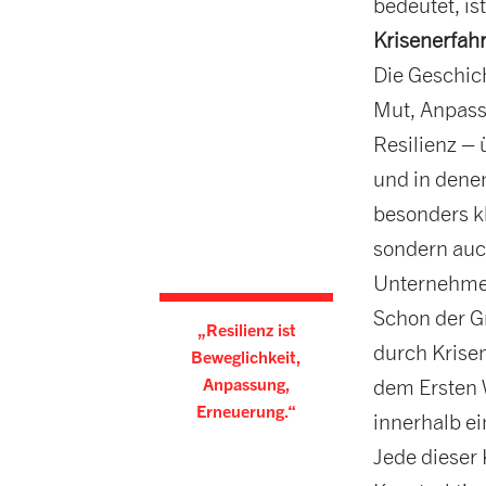
bedeutet, is
Krisenerfahr
Die Geschic
Mut, Anpass
Resilienz –
und in dene
besonders k
sondern auch
Unternehmen
Schon der G
„Resilienz ist
durch Krise
Beweglichkeit,
Anpassung,
dem Ersten W
Erneuerung.“
innerhalb ei
Jede dieser