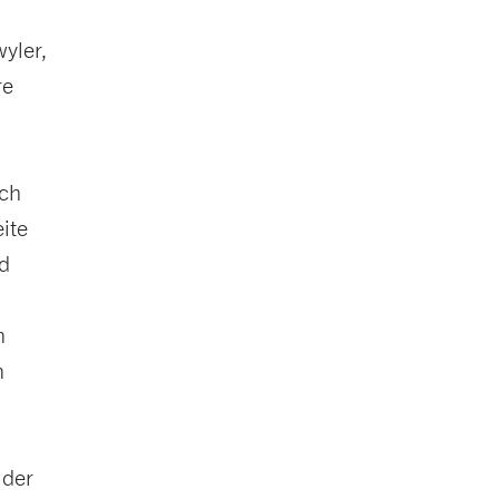
yler,
re
ich
eite
d
n
n
 der