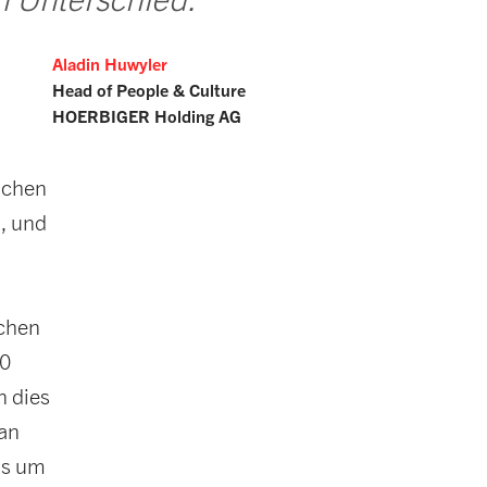
Aladin Huwyler
Head of People & Culture
HOERBIGER Holding AG
ichen
, und
ichen
00
n dies
man
ms um