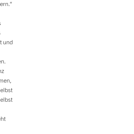
ern.“
s
s
it und
en.
nz
hmen,
elbst
elbst
eht