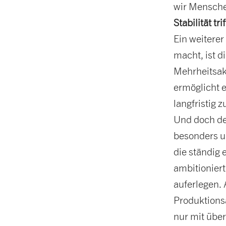
wir Menschen
Stabilität tr
Ein weitere
macht, ist 
Mehrheitsakt
ermöglicht 
langfristig 
Und doch d
besonders u
die ständig
ambitioniert
auferlegen. 
Produktions
nur mit über