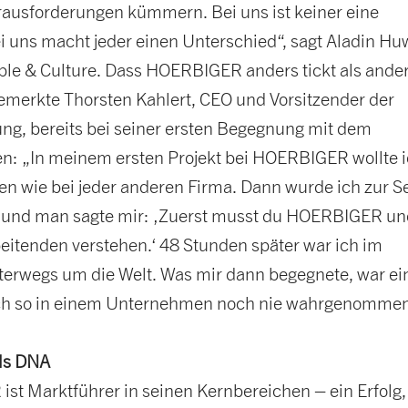
rausforderungen kümmern. Bei uns ist keiner eine
 uns macht jeder einen Unterschied“, sagt Aladin Huw
ple & Culture. Dass HOERBIGER anders tickt als ande
emerkte Thorsten Kahlert, CEO und Vorsitzender der
ung, bereits bei seiner ersten Begegnung mit dem
: „In meinem ersten Projekt bei HOERBIGER wollte 
gen wie bei jeder anderen Firma. Dann wurde ich zur S
und man sagte mir: ‚Zuerst musst du HOERBIGER un
eitenden verstehen.‘ 48 Stunden später war ich im
terwegs um die Welt. Was mir dann begegnete, war ei
 ich so in einem Unternehmen noch nie wahrgenomme
als DNA
st Marktführer in seinen Kernbereichen – ein Erfolg,