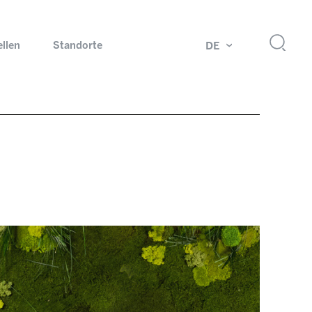
ellen
Standorte
DE
g
Drehdurchführungen und Schleifringe
ch
Prüfsysteme für Automobilindustrie
 Magazine
Produkte und Services für Explosionsschutz
Industrien – unsere Kernmärkte