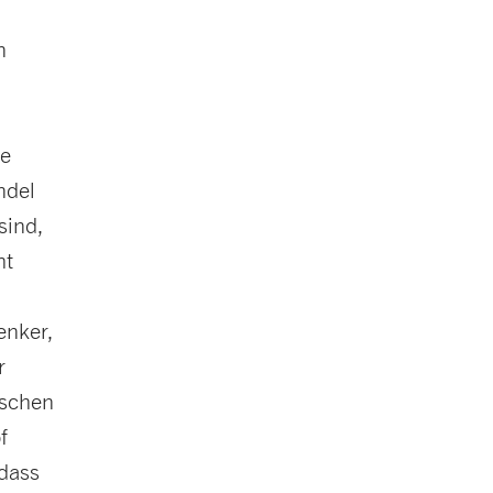
n
ie
ndel
sind,
ht
enker,
r
ischen
f
 dass