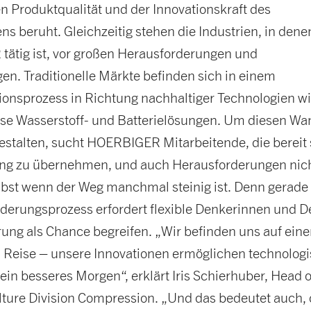
n Produktqualität und der Innovationskraft des
 beruht. Gleichzeitig stehen die Industrien, in dene
ätig ist, vor großen Herausforderungen und
n. Traditionelle Märkte befinden sich in einem
ionsprozess in Richtung nachhaltiger Technologien w
ise Wasserstoff- und Batterielösungen. Um diesen Wa
estalten, sucht HOERBIGER Mitarbeitende, die bereit 
ng zu übernehmen, und auch Herausforderungen nic
lbst wenn der Weg manchmal steinig ist. Denn gerade
nderungsprozess erfordert flexible Denkerinnen und D
ung als Chance begreifen. „Wir befinden uns auf eine
Reise – unsere Innovationen ermöglichen technolog
in besseres Morgen“, erklärt Iris Schierhuber, Head o
lture Division Compression. „Und das bedeutet auch,