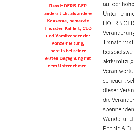
auf der hohe
Dass HOERBIGER
Unternehmens
anders tickt als andere
Konzerne, bemerkte
HOERBIGER t
Thorsten Kahlert, CEO
Veränderunge
und Vorsitzender der
Transformat
Konzernleitung,
bereits bei seiner
beispielswe
ersten Begegnung mit
aktiv mitzug
dem Unternehmen.
Verantwortu
scheuen, se
dieser Verä
die Veränder
spannenden 
Wandel und e
People & Cu