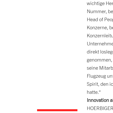
wichtige He
Nummer, bei
Head of Peo
Konzerne, b
Konzernleit
Unternehmen
direkt losle
genommen, 
seine Mitarb
Flugzeug un
Spirit, den
hatte.“
Innovation 
HOERBIGER i