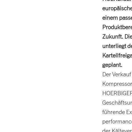
europäische
einem passe
Produktbere
Zukunft. Di
unterliegt 
Kartellfrei
geplant.
Der Verkauf
Kompressort
HOERBIGER V
Geschäftsum
führende Ex
performanc
der Kälteve