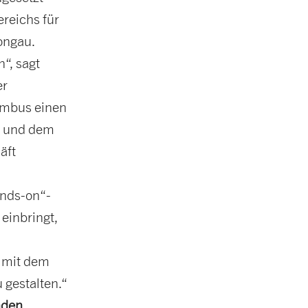
reichs für
ongau.
“, sagt
er
imbus einen
h und dem
äft
ands-on“-
 einbringt,
t mit dem
gestalten.“
nden