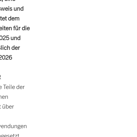
sweis und
etet dem
ten für die
2025 und
lich der
 2026
R
Teile der
hen
t über
wendungen
ngesetzt