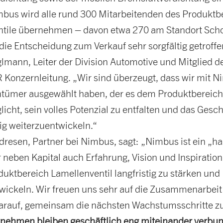
bus wird alle rund 300 Mitarbeitenden des Produktbe
ntile übernehmen – davon etwa 270 am Standort Sch
ie Entscheidung zum Verkauf sehr sorgfältig getroffen
mann, Leiter der Division Automotive und Mitglied d
onzernleitung. „Wir sind überzeugt, dass wir mit N
ntümer ausgewählt haben, der es dem Produktbereic
cht, sein volles Potenzial zu entfalten und das Gesch
ig weiterzuentwickeln.“
resen, Partner bei Nimbus, sagt: „Nimbus ist ein „h
r neben Kapital auch Erfahrung, Vision und Inspiration
uktbereich Lamellenventil langfristig zu stärken und
wickeln. Wir freuen uns sehr auf die Zusammenarbei
rauf, gemeinsam die nächsten Wachstumsschritte zu 
nehmen bleiben geschäftlich eng miteinander verbu