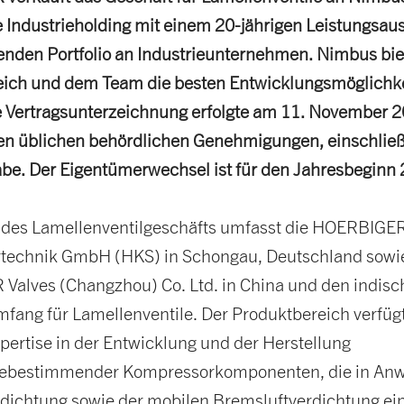
 Industrieholding mit einem 20-jährigen Leistungsau
nden Portfolio an Industrieunternehmen. Nimbus bi
ich und dem Team die besten Entwicklungsmöglichkei
e Vertragsunterzeichnung erfolgte am 11. November 
den üblichen behördlichen Genehmigungen, einschließ
gabe. Der Eigentümerwechsel ist für den Jahresbeginn
 des Lamellenventilgeschäfts umfasst die HOERBIGE
echnik GmbH (HKS) in Schongau, Deutschland sowie 
alves (Changzhou) Co. Ltd. in China und den indisc
fang für Lamellenventile. Der Produktbereich verfüg
pertise in der Entwicklung und der Herstellung
ebestimmender Kompressorkomponenten, die in An
rdichtung sowie der mobilen Bremsluftverdichtung ei