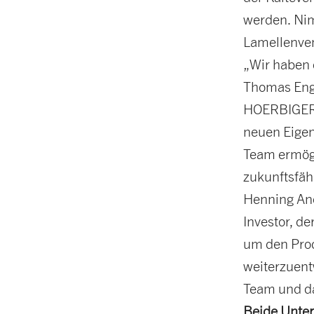
werden. Nim
Lamellenve
„Wir haben d
Thomas Engl
HOERBIGER K
neuen Eige
Team ermögli
zukunftsfäh
Henning And
Investor, de
um den Prod
weiterzuent
Team und da
Beide Unter