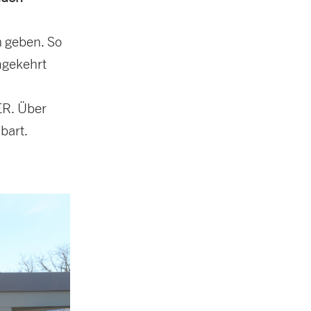
 geben. So
mgekehrt
ER. Über
bart.