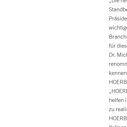
„Die ne
Standbe
Präsid
wichtig
Branche
für die
Dr. Mic
renommi
kennen
HOERBIG
„HOERBI
helfen 
zu real
HOERBI