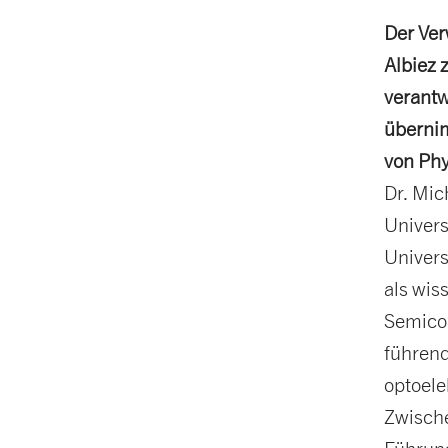
Der Ver
Albiez 
verantw
übernim
von Phy
Dr. Mic
Univers
Univers
als wis
Semicon
führen
optoele
Zwische