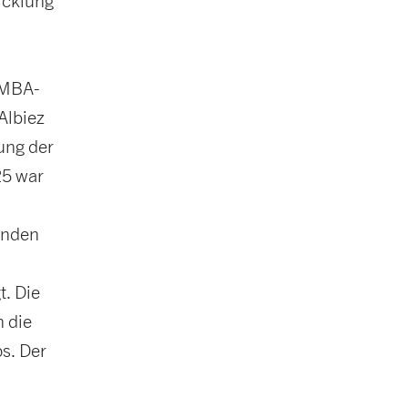
icklung
e-MBA-
Albiez
ung der
25 war
enden
. Die
n die
s. Der