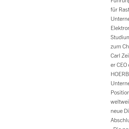
Führung
für Ras
Untern
Elektro
Studium
zum Chi
Carl Ze
er CEO 
HOERBI
Untern
Positio
weltwei
neue Di
Abschlu