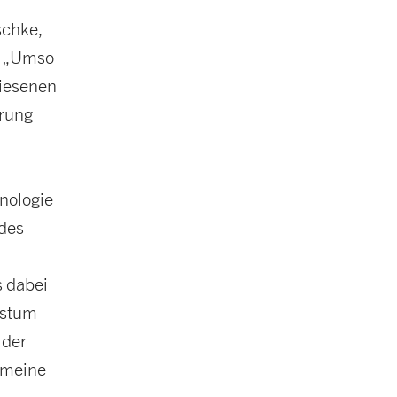
schke,
. „Umso
wiesenen
hrung
hnologie
des
 dabei
hstum
 der
 meine