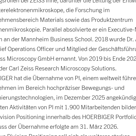
srollen bei ZEISS inne, darunter die Leitung der Entw
terelektronenmikroskope, die Forschung im
ehmensbereich Materials sowie das Produktzentrum
nenmikroskopie. Parallel absolvierte er ein Executiv
 an der Mannheim Business School. 2018 wurde Dr. 
ef Operations Officer und Mitglied der Geschäftsführ
iss Microscopy GmbH ernannt. Von 2019 bis Ende 20
der Carl Zeiss Research Microscopy Solutions.
GER hat die Übernahme von PI, einem weltweit führ
ehmen im Bereich hochpräziser Bewegungs- und
nierungstechnologien, im Dezember 2025 angekündigt
ten Aktivitäten von PI mit 1.900 Mitarbeitenden bilde
vision Positioning innerhalb des HOERBIGER Portfolio
ss der Übernahme erfolgte am 31. März 2026.