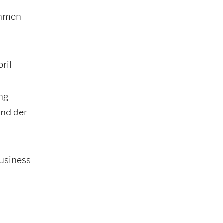
ehmen
ril
ng
und der
Business