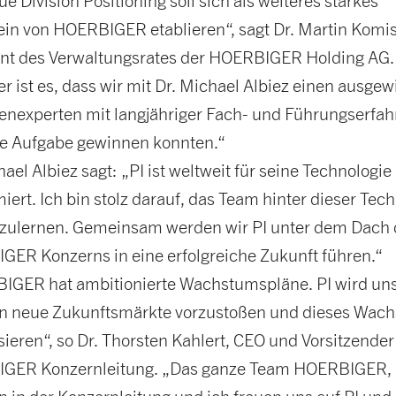
ue Division Positioning soll sich als weiteres starkes
in von HOERBIGER etablieren“, sagt Dr. Martin Komi
ent des Verwaltungsrates der HOERBIGER Holding AG
er ist es, dass wir mit Dr. Michael Albiez einen ausge
nexperten mit langjähriger Fach- und Führungserfa
se Aufgabe gewinnen konnten.“
hael Albiez sagt: „PI ist weltweit für seine Technologie
ert. Ich bin stolz darauf, das Team hinter dieser Tec
zulernen. Gemeinsam werden wir PI unter dem Dach 
ER Konzerns in eine erfolgreiche Zukunft führen.“
GER hat ambitionierte Wachstumspläne. PI wird uns
in neue Zukunftsmärkte vorzustoßen und dieses Wac
isieren“, so Dr. Thorsten Kahlert, CEO und Vorsitzender
GER Konzernleitung. „Das ganze Team HOERBIGER,