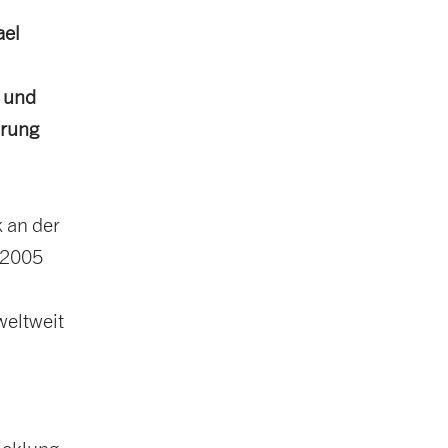
ael
g und
hrung
 an der
 2005
weltweit