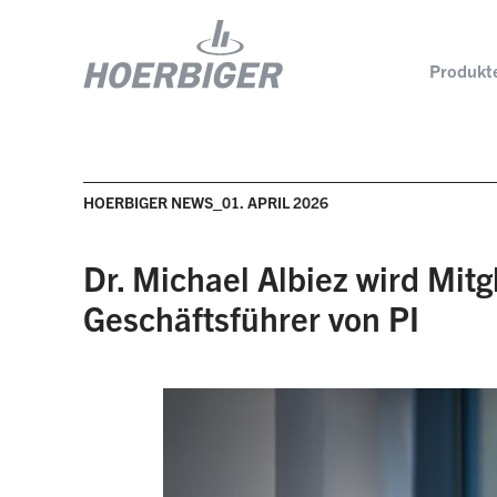
Produkte
HOERBIGER NEWS_01. APRIL 2026
Komponenten und Services für Kompressoren
Wer w
Flow & Motion Control
Organ
Dr. Michael Albiez wird Mi
Komponenten für Luft- und
Geschäftsführer von PI
Kultu
Industriekompressoren
Wellhead Solutions
Nachh
Komponenten für Gasmotoren
Unser