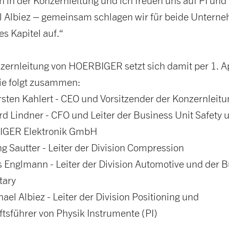
n in der Konzernleitung und ich freuen uns auf PI und
 Albiez – gemeinsam schlagen wir für beide Untern
es Kapitel auf.“
zernleitung von HOERBIGER setzt sich damit per 1. Ap
ie folgt zusammen:
rsten Kahlert - CEO und Vorsitzender der Konzernleitu
d Lindner - CFO und Leiter der Business Unit Safety 
GER Elektronik GmbH
g Sautter - Leiter der Division Compression
Englmann - Leiter der Division Automotive und der 
tary
hael Albiez - Leiter der Division Positioning und
tsführer von Physik Instrumente (PI)