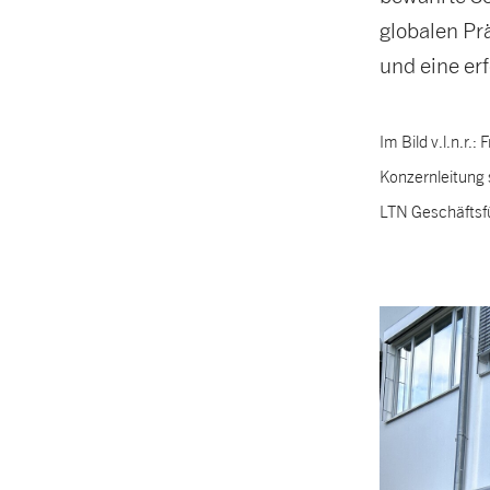
globalen Pr
und eine erf
Im Bild v.l.n.r
Konzernleitung 
LTN Geschäftsfü