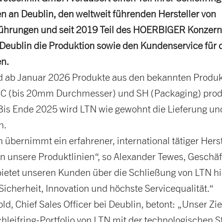
en an Deublin, den weltweit führenden Hersteller von
ührungen und seit 2019 Teil des HOERBIGER Konzern
eublin die Produktion sowie den Kundenservice für 
en.
d ab Januar 2026 Produkte aus den bekannten Produk
SC (bis 20mm Durchmesser) und SH (Packaging) prod
 Bis Ende 2025 wird LTN wie gewohnt die Lieferung u
n.
 übernimmt ein erfahrener, international tätiger Herst
en unsere Produktlinien“, so Alexander Tewes, Geschäf
bietet unseren Kunden über die Schließung von LTN h
 Sicherheit, Innovation und höchste Servicequalität.“
d, Chief Sales Officer bei Deublin, betont: „Unser Ziel
hleifring-Portfolio von LTN mit der technologischen S