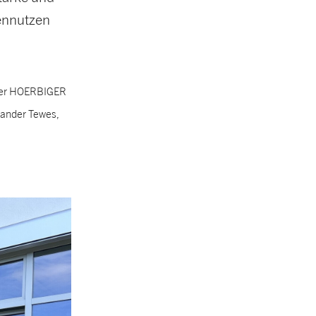
ennutzen
d der HOERBIGER
xander Tewes,