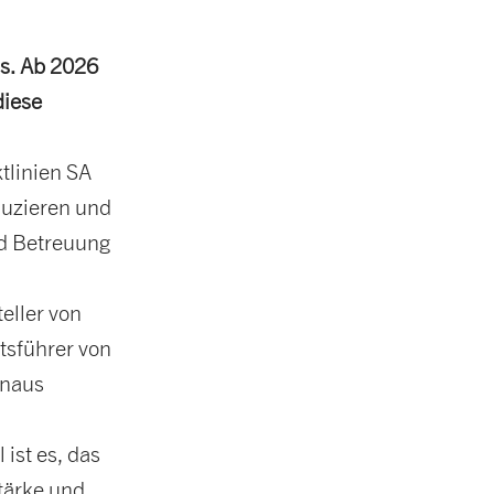
s. Ab 2026
diese
tlinien SA
uzieren und
nd Betreuung
eller von
tsführer von
inaus
 ist es, das
tärke und