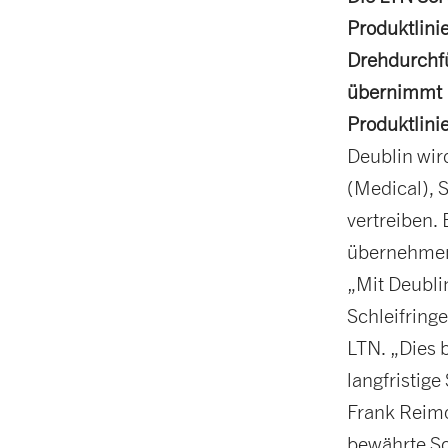
Produktlini
Drehdurchf
übernimmt D
Produktlini
Deublin wir
(Medical), 
vertreiben.
übernehme
„Mit Deublin
Schleifring
LTN. „Dies 
langfristige
Frank Reimol
bewährte Sc