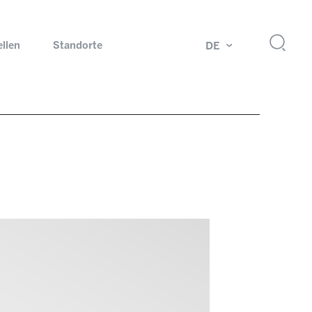
ellen
Standorte
DE
g
Drehdurchführungen und Schleifringe
ch
Prüfsysteme für Automobilindustrie
 Magazine
Produkte und Services für Explosionsschutz
Industrien – unsere Kernmärkte