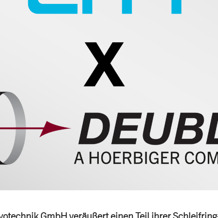
votechnik GmbH veräußert einen Teil ihrer Schleifring