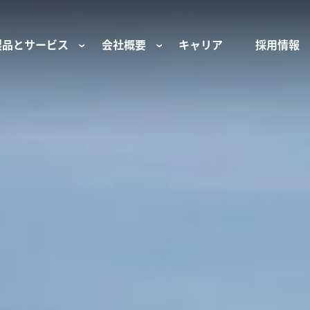
製品とサービス
会社概要
キャリア
採用情報
サー用部品とサービス
会社概要
セーフティ
財団
けコンポーネント
組織と役員
空気・産業用コン
ーション制御
文化と価値観
産業分野・当社の
ンとスリップリング
サステナビリティ
ン用部品
私たちの原点