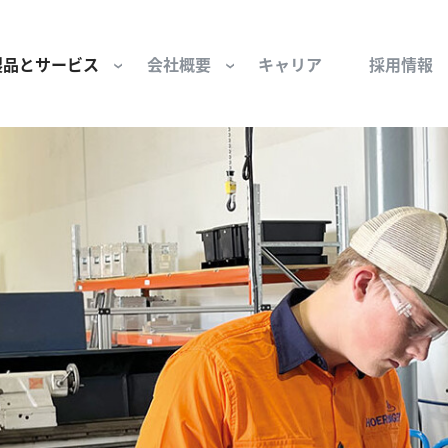
製品とサービス
会社概要
キャリア
採用情報
サー用部品とサービス
会社概要
セーフティ
財団
けコンポーネント
組織と役員
空気・産業用コン
ーション制御
文化と価値観
産業分野・当社の
ンとスリップリング
サステナビリティ
ン用部品
私たちの原点