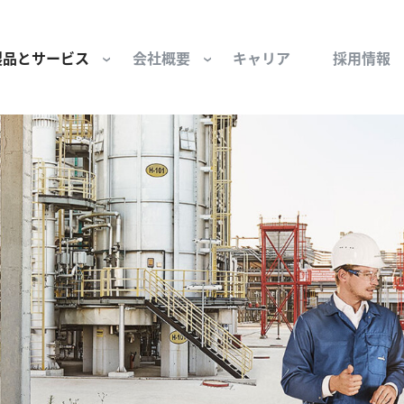
製品とサービス
会社概要
キャリア
採用情報
サー用部品とサービス
会社概要
セーフティ
財団
けコンポーネント
組織と役員
空気・産業用コン
ーション制御
文化と価値観
産業分野・当社の
ンとスリップリング
サステナビリティ
ン用部品
私たちの原点