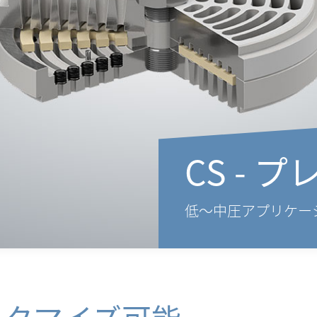
CS - 
低〜中圧アプリケー