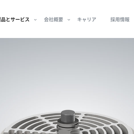
製品とサービス
会社概要
キャリア
採用情報
サー用部品とサービス
会社概要
セーフティ
財団
けコンポーネント
組織と役員
空気・産業用コン
ーション制御
文化と価値観
産業分野・当社の
ンとスリップリング
サステナビリティ
ン用部品
私たちの原点