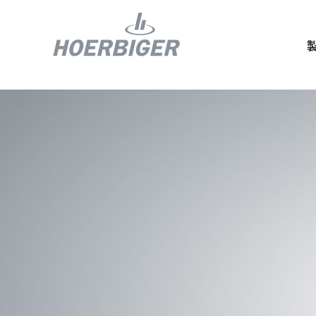
コンプレッ
水素産業向
フロー＆モ
回転ユニオ
ガスエンジ