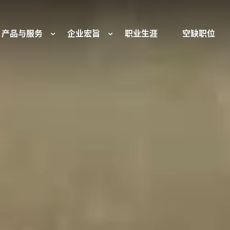
产品与服务
企业宏旨
职业生涯
空缺职位
往复式压缩机部件和服务
我们是谁
工业空气压缩机部
基金会
流体控制
组织与董事会
行业 - 我们的核心
旋转接头
文化与价值观
燃气发动机部件
可持续性发展
防爆产品和服务
我们的起源