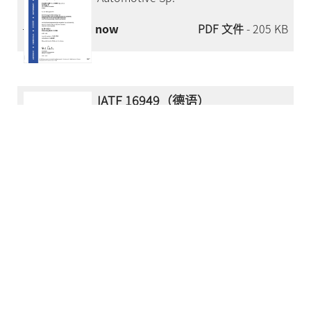
Download now
PDF 文件
- 205 KB
IATF 16949（德语）
HOERBIGER SynchronTechnik GmbH
Lembacher Straße 2
71720 Oberstenfeld
Download now
PDF 文件
- 156 KB
IATF 16949（英语）