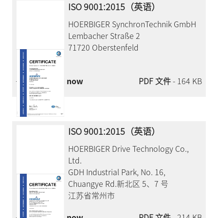
ISO 9001:2015（英语）
HOERBIGER SynchronTechnik GmbH
Lembacher Straße 2
71720 Oberstenfeld
Download now
PDF 文件
- 164 KB
ISO 9001:2015（英语）
HOERBIGER Drive Technology Co.,
Ltd.
GDH Industrial Park, No. 16,
Chuangye Rd.新北区 5、7 号
江苏省常州市
Download now
PDF 文件
- 214 KB