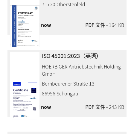
71720 Oberstenfeld
Download now
PDF 文件
- 164 KB
ISO 45001:2023（英语）
HOERBIGER Antriebstechnik Holding
GmbH
Bernbeurener Straße 13
86956 Schongau
Download now
PDF 文件
- 243 KB