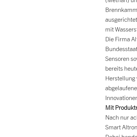
Brennkammer
ausgerichtet
mit Wasserst
Die Firma A
Bundesstaat
Sensoren so
bereits heut
Herstellung
abgelaufene
Innovatione
Mit Produkt
Nach nur ac
Smart Altron
Dabei hande