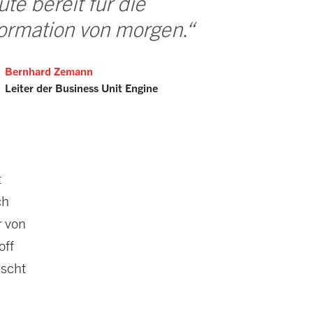
te bereit für die
formation von morgen.“
Bernhard Zemann
Leiter der Business Unit Engine
t
ch
r von
off
ischt