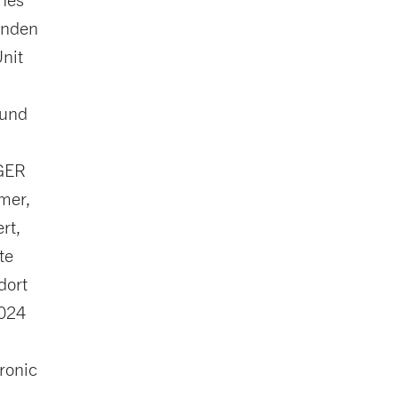
enden
Unit
 und
IGER
mer,
rt,
te
dort
2024
ronic