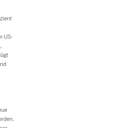
zient
m US-
,
fügt
und
eue
erden.
ines