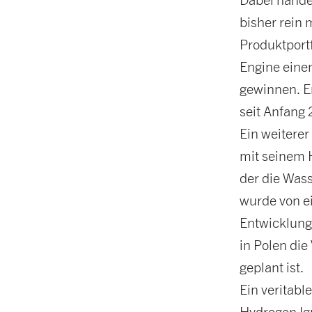
bisher rein
Produktportf
Engine eine
gewinnen. E
seit Anfang 
Ein weitere
mit seinem 
der die Was
wurde von e
Entwicklung
in Polen die
geplant ist.
Ein veritabl
Hydrogen Ign