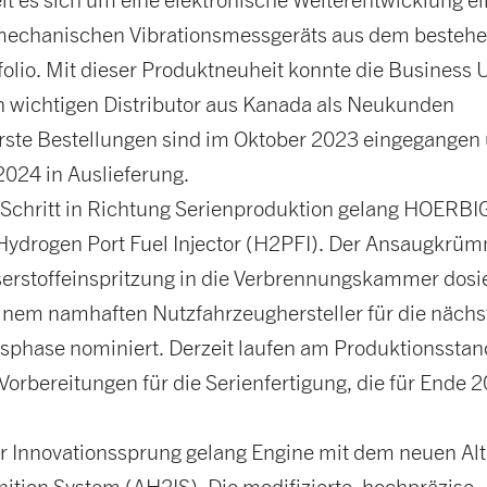
 mechanischen Vibrationsmessgeräts aus dem besteh
olio. Mit dieser Produktneuheit konnte die Business 
n wichtigen Distributor aus Kanada als Neukunden
rste Bestellungen sind im Oktober 2023 eingegangen
2024 in Auslieferung.
r Schritt in Richtung Serienproduktion gelang HOERB
Hydrogen Port Fuel Injector (H2PFI). Der Ansaugkrüm
serstoffeinspritzung in die Verbrennungskammer dosie
inem namhaften Nutzfahrzeughersteller für die nächs
sphase nominiert. Derzeit laufen am Produktionsstan
 Vorbereitungen für die Serienfertigung, die für Ende 
er Innovationssprung gelang Engine mit dem neuen Alt
ition System (AH2IS). Die modifizierte, hochpräzise