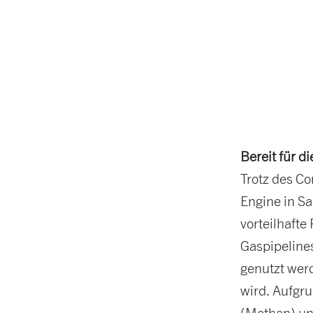
Bereit für d
Trotz des Co
Engine in Sa
vorteilhafte
Gaspipelines
genutzt wer
wird. Aufgr
(Methan) un