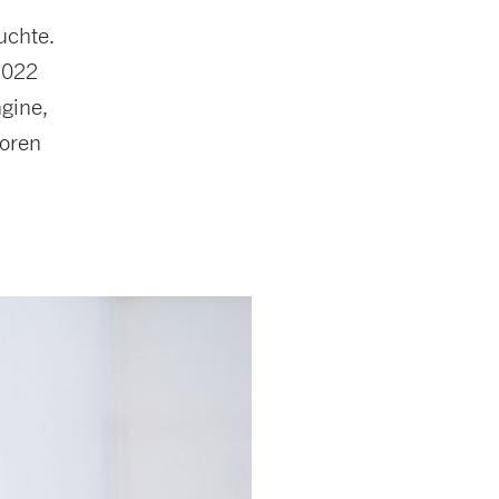
uchte.
2022
ngine,
toren