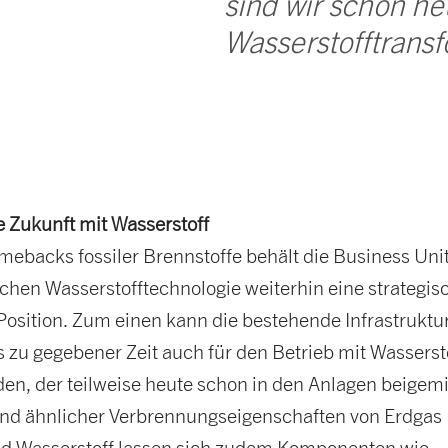
sind wir schon heu
Wasserstofftrans
ie Zukunft mit Wasserstoff
mebacks fossiler Brennstoffe behält die Business Uni
chen Wasserstofftechnologie weiterhin eine strategis
 Position. Zum einen kann die bestehende Infrastruktu
 zu gegebener Zeit auch für den Betrieb mit Wasserst
den, der teilweise heute schon in den Anlagen beigem
und ähnlicher Verbrennungseigenschaften von Erdgas
d Wasserstoff lassen sich zudem Komponenten wie