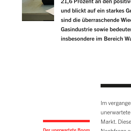
21,6 Prozent an den positi
und blickt auf ein starkes 
sind die überraschende Wie
Gasindustrie sowie bedeuten
insbesondere im Bereich Wa
Im vergange
unerwartete
Markt. Dies
Der unerwartete Boom
Nachfrage au