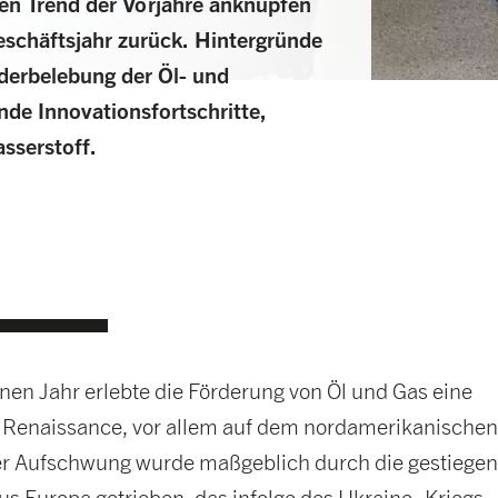
ven Trend der Vorjahre anknüpfen
Geschäftsjahr zurück. Hintergründe
derbelebung der Öl- und
de Innovationsfortschritte,
sserstoff.
nen Jahr erlebte die Förderung von Öl und Gas eine
 Renaissance, vor allem auf dem nordamerikanische
er Aufschwung wurde maßgeblich durch die gestiege
s Europa getrieben, das infolge des Ukraine- Kriegs