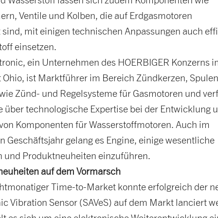
n, Ventile und Kolben, die auf Erdgasmotoren
 sind, mit einigen technischen Anpassungen auch effi
off einsetzen.
ltronic, ein Unternehmen des HOERBIGER Konzerns i
 Ohio, ist Marktführer im Bereich Zündkerzen, Spulen
wie Zünd- und Regelsysteme für Gasmotoren und ver
e über technologische Expertise bei der Entwicklung 
 von Komponenten für Wasserstoffmotoren. Auch im
n Geschäftsjahr gelang es Engine, einige wesentliche
n und Produktneuheiten einzuführen.
neuheiten auf dem Vormarsch
htmonatiger Time-to-Market konnte erfolgreich der n
ic Vibration Sensor (SAVeS) auf dem Markt lanciert w
lt es sich um eine elektronische Weiterentwicklung e