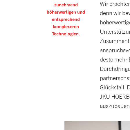
Wir erachte
zunehmend
höherwertigen und
denn wir be
entsprechend
höherwertig
komplexeren
Unterstützu
Technologien.
Zusammenhan
anspruchsvo
desto mehr E
Durchdringun
partnerschaf
Glücksfall.
JKU HOERBIG
auszubauen