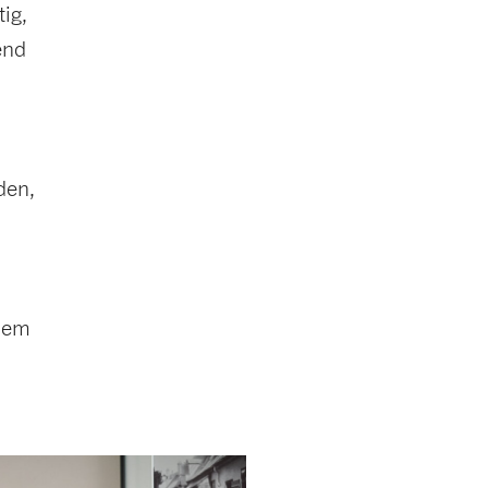
ig,
end
den,
 dem