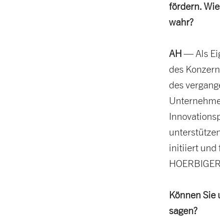
fördern. Wi
wahr?
AH
— Als Ei
des Konzern
des vergang
Unternehmen
Innovationsp
unterstütze
initiiert un
HOERBIGER g
Können Sie 
sagen?