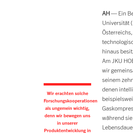
AH
— Ein Bei
Universität
Österreichs,
technologis
hinaus besit
Am JKU HOER
wir gemeinsa
seinem zehn
denen intel
Wir erachten solche
beispielswei
Forschungskooperationen
Gaskompress
als ungemein wichtig,
denn wir bewegen uns
während sie
in unserer
Lebensdauer
Produktentwicklung in