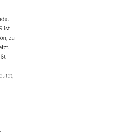
ude.
 ist
ön, zu
tzt.
ißt
eutet,
s