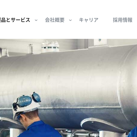
製品とサービス
会社概要
キャリア
採用情報
サー用部品とサービス
会社概要
セーフティ
財団
けコンポーネント
組織と役員
空気・産業用コン
ーション制御
文化と価値観
産業分野・当社の
ンとスリップリング
サステナビリティ
ン用部品
私たちの原点