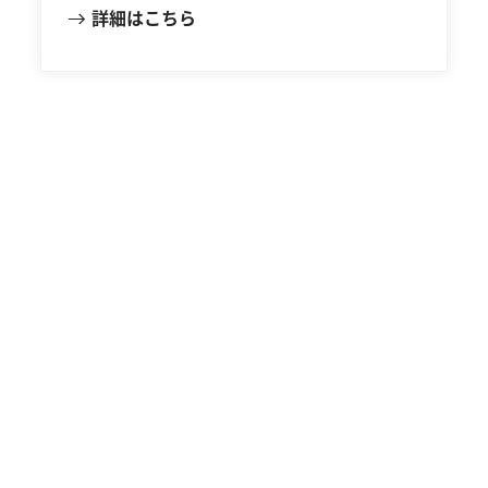
詳細はこちら
エメリのブログ
世界中の事例をご覧いただき、私たちが業界
の温室効果ガス排出削減目標を達成するため