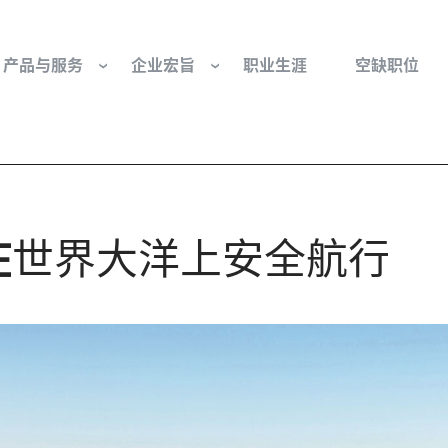
产品与服务
企业宏旨
职业生涯
空缺职位
往复式压缩机部件和服务
我们是谁
工业空气压缩机部
基金会
流体控制
组织与董事会
行业 - 我们的核心
在
世界大洋上安全航行
旋转接头
文化与价值观
燃气发动机部件
可持续性发展
防爆产品和服务
我们的起源