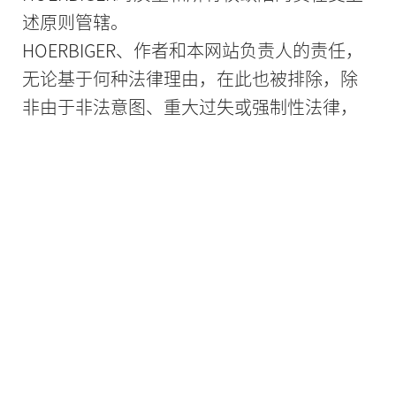
述原则管辖。
HOERBIGER、作者和本网站负责人的责任，
无论基于何种法律理由，在此也被排除，除
非由于非法意图、重大过失或强制性法律，
由于生命、身体或健康的伤害，由于承担保
证，由于欺诈性隐瞒缺陷，或由于违反主要
合同义务而存在强制性责任。在违反主要合
同义务的情况下，赔偿应仅限于签订合同时
可合理预见的损失，除非存在非法意图或重
大过失。
产品责任法规定的任何责任不受本免责声明
的影响。
9.HOERBIGER网站的修改和取消
HOERBIGER明确保留部分或全部修改、补充