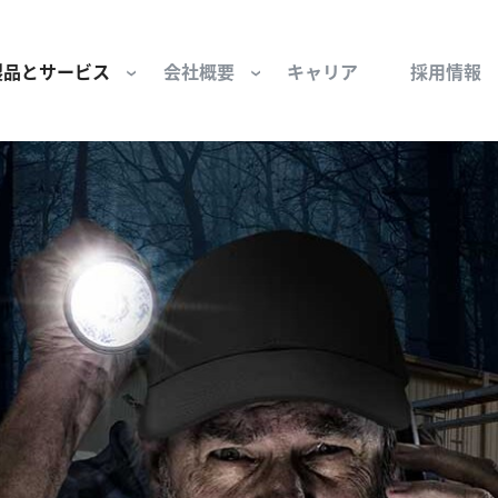
製品とサービス
会社概要
キャリア
採用情報
サー用部品とサービス
会社概要
セーフティ
財団
けコンポーネント
組織と役員
空気・産業用コン
ーション制御
文化と価値観
産業分野・当社の
ンとスリップリング
サステナビリティ
ン用部品
私たちの原点