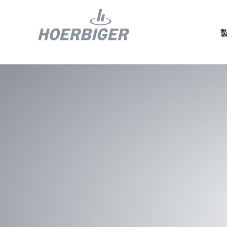
コンプレッ
水素産業向
フロー＆モ
回転ユニオ
ガスエンジ