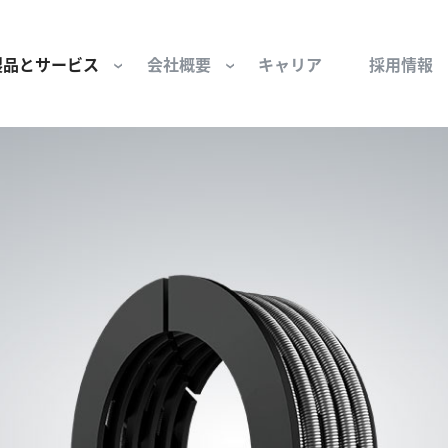
製品とサービス
会社概要
キャリア
採用情報
サー用部品とサービス
会社概要
セーフティ
財団
けコンポーネント
組織と役員
空気・産業用コン
ーション制御
文化と価値観
産業分野・当社の
ンとスリップリング
サステナビリティ
ン用部品
私たちの原点