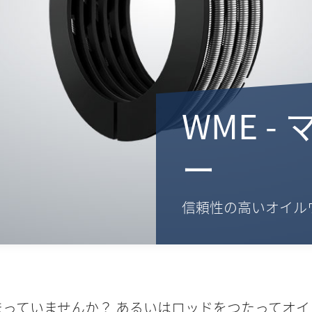
WME 
ー
信頼性の高いオイル
っていませんか？ あるいはロッドをつたってオ