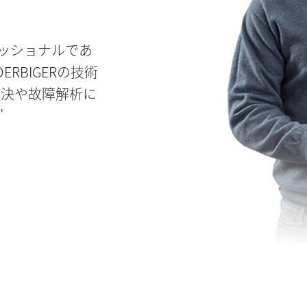
フェッショナルであ
RBIGERの技術
解決や故障解析に
"