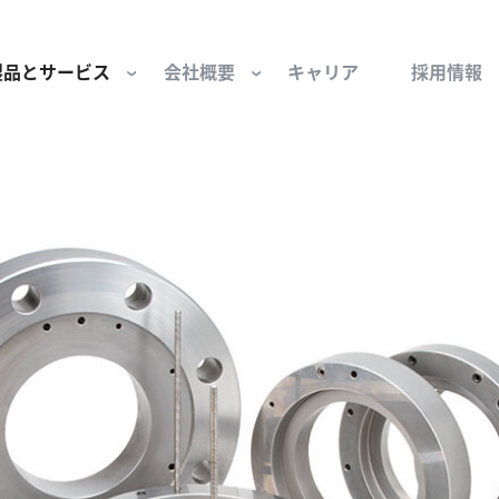
製品とサービス
会社概要
キャリア
採用情報
サー用部品とサービス
会社概要
セーフティ
財団
けコンポーネント
組織と役員
空気・産業用コン
ーション制御
文化と価値観
産業分野・当社の
ンとスリップリング
サステナビリティ
ン用部品
私たちの原点