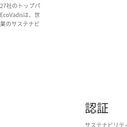
位27社のトップパ
oVadisは、世
企業のサステナビ
認証
サステナビリテ