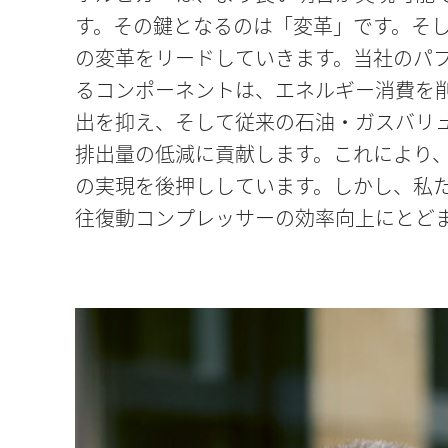
す。その鍵となるのは「変革」です。そ
縮分野における取り組みは、よりクリー
の変革をリードしていきます。当社のパ
く寄与するものです。また、私たちは地
るコンポーネントは、エネルギー消費を
として、自社活動における排出量削減に
出を抑え、そして従来の石油・ガスバリ
さらに、事業を展開する地域社会への貢
排出量の低減に貢献します。これにより
要です。これらすべての取り組みは、健
の実現を後押ししています。しかし、私
づいて進められています。そのために、
往復動コンプレッサーの効率向上にとど