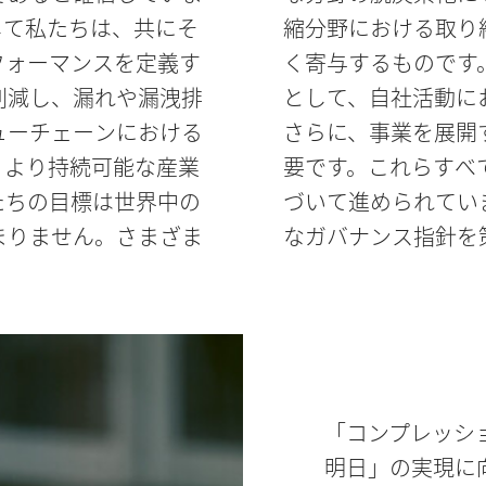
して私たちは、共にそ
ンな未来の実現に大き
フォーマンスを定義す
球の未来に対する責任
削減し、漏れや漏洩排
も取り組んでいます。
ューチェーンにおける
献と還元も、同様に重
、より持続可能な産業
全なビジネス倫理に基
たちの目標は世界中の
ホルビガーでは現代的
まりません。さまざま
なガバナンス指針を
「コンプレッシ
明日」の実現に