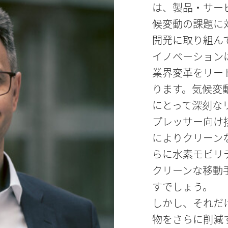
は、製品・サー
候変動の課題に
開発に取り組ん
イノベーション
業界変革をリー
ります。気候変
にとって深刻な
プレッサー向け
によりクリーン
らに水素モビリ
クリーンな移動
すでしょう。
しかし、それだ
物をさらに削減