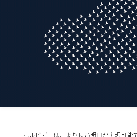
ホルビガーは、より良い明日が実現可能
な分野の脱炭素化にも貢献したいと考え