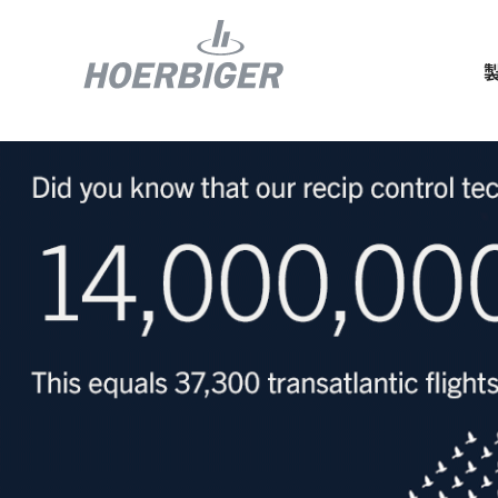
コンプレッ
水素産業向
フロー＆モ
回転ユニオ
ガスエンジ