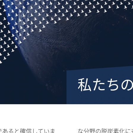
私たち
であると確信していま
ています。特に水素圧