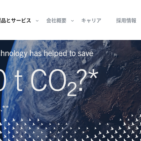
製品とサービス
会社概要
キャリア
採用情報
サー用部品とサービス
会社概要
セーフティ
財団
けコンポーネント
組織と役員
空気・産業用コン
ーション制御
文化と価値観
産業分野・当社の
ンとスリップリング
サステナビリティ
ン用部品
私たちの原点