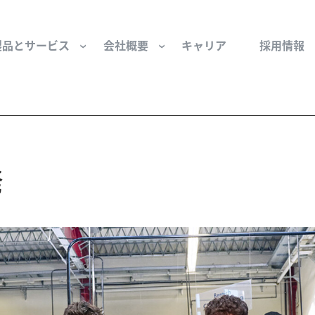
製品とサービス
会社概要
キャリア
採用情報
サー用部品とサービス
会社概要
セーフティ
財団
発
けコンポーネント
組織と役員
空気・産業用コン
ーション制御
文化と価値観
産業分野・当社の
ンとスリップリング
サステナビリティ
ン用部品
私たちの原点