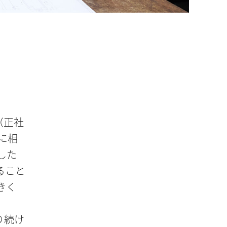
人（正社
増に相
した
ること
きく
り続け