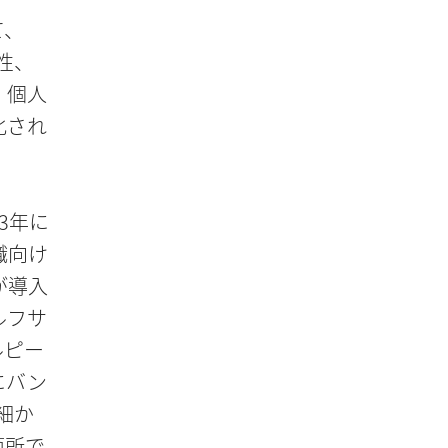
て、
性、
、個人
化され
3年に
職向け
が導入
ルフサ
ルピー
にバン
細か
箇所で