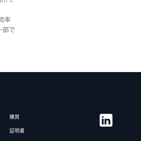
効率
一部で
購買
証明書