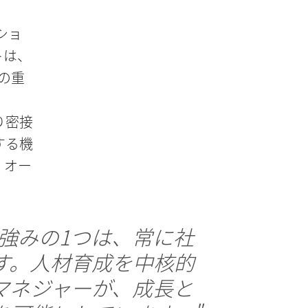
。
ショ
トは、
の重
り密接
する機
、オー
Rの強みの1つは、常に社
す。人材育成を中核的
マネジャーが、成長と