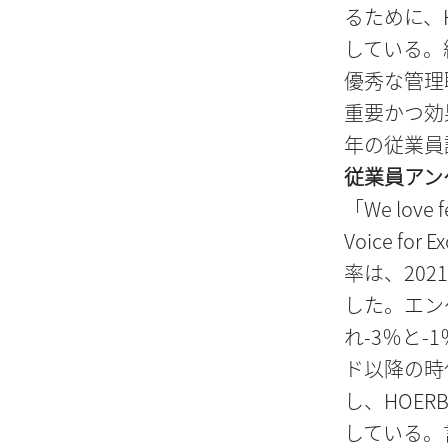
るために、
している。
優秀な管理
重要かつ効
年の従業員
従業員アン
「We lov
Voice f
率は、20
した。エン
れ-3％と
ド以降の時
し、HOE
している。