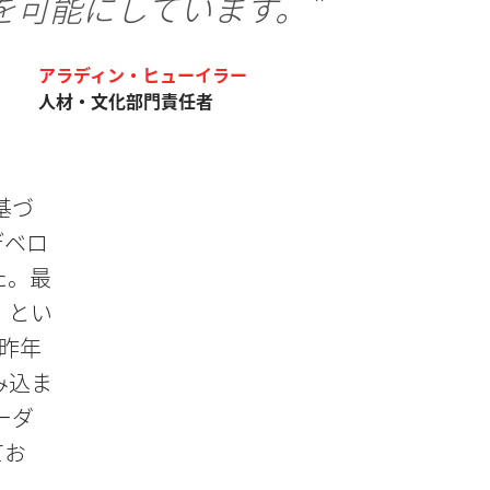
を可能にしています。"
アラディン・ヒューイラー
人材・文化部門責任者
基づ
デベロ
た。最
」とい
昨年
み込ま
ーダ
てお