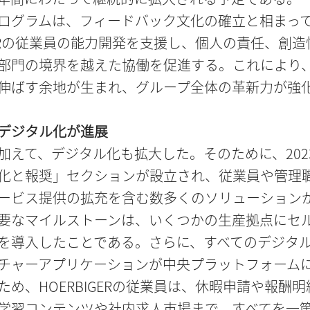
ログラムは、フィードバック文化の確立と相まっ
IGERの従業員の能力開発を支援し、個人の責任、創造
部門の境界を越えた協働を促進する。これにより
伸ばす余地が生まれ、グループ全体の革新力が強
デジタル化が進展
加えて、デジタル化も拡大した。そのために、202
化と報奨」セクションが設立され、従業員や管理
ービス提供の拡充を含む数多くのソリューション
要なマイルストーンは、いくつかの生産拠点にセ
を導入したことである。さらに、すべてのデジタ
チャーアプリケーションが中央プラットフォーム
ため、HOERBIGERの従業員は、休暇申請や報酬明
学習コンテンツや社内求人市場まで、すべてを一