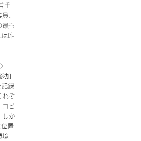
着手
業員、
の最も
れは昨
の
。参加
を記録
それぞ
、コビ
。しか
に位置
環境