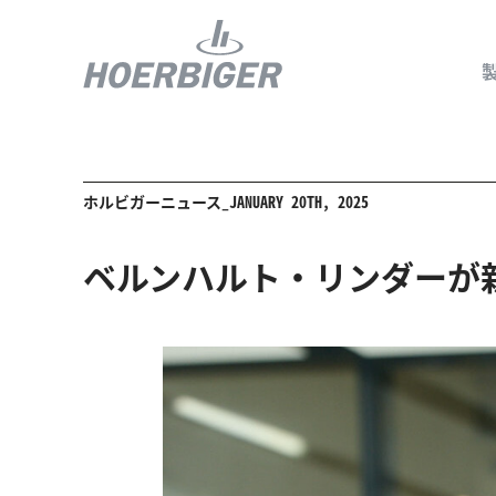
ホルビガーニュース_JANUARY 20TH, 2025
コンプレッ
水素産業向
ベルンハルト・リンダーが新
フロー＆モ
回転ユニオ
ガスエンジ