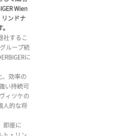
R Wien
・リンドナ
す。
上で退社するこ
でグループ統
RBIGERに
化、効率の
力強い持続可
ルヴィツケの
個人的な将
、即座に
ルト・リン