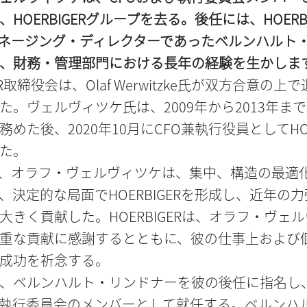
HOERBIGERグループを去る。後任には、HOERBIGE
マネージング・ディレクターであったベルンハルト
、財務・管理部門における長年の経験を生かしま
GER取締役会は、Olaf Werwitzke氏が双方合意の
た。ヴェルヴィツケ氏は、2009年から2013年ま
めた後、2020年10月にCFO兼執行役員としてHOE
た。
て、オラフ・ヴェルヴィツケは、集中、構造の最適
、決定的な局面でHOERBIGERを形成し、近年の
大きく貢献した。HOERBIGERは、オラフ・ヴェ
重な貢献に感謝するとともに、彼の仕事上および
成功を祈念する。
、ベルンハルト・リンドナーを彼の後任に指名し
び執行委員会のメンバーとして就任する。ベルンハ