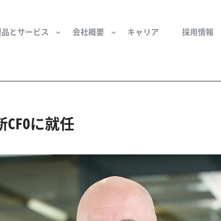
製品とサービス
会社概要
キャリア
採用情報
サー用部品とサービス
会社概要
セーフティ
財団
けコンポーネント
組織と役員
空気・産業用コン
CFOに就任
ーション制御
文化と価値観
産業分野・当社の
ンとスリップリング
サステナビリティ
ン用部品
私たちの原点