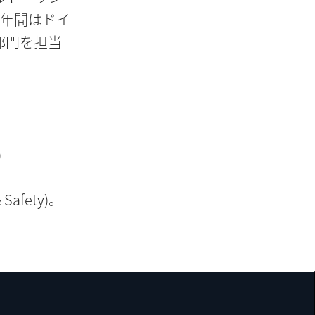
5年間はドイ
部門を担当
)
& Safety)。