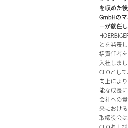
を収めた後、
GmbHの
ーが就任し
HOERBI
とを発表し
括責任者を務
入社しまし
CFOとし
向上により
能な成長に
会社への貴
来における
取締役会は
CFOおよ