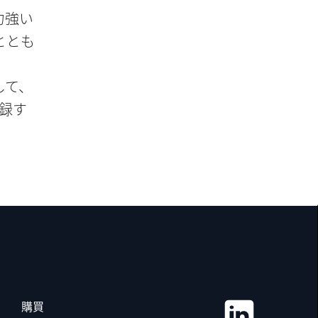
力強い
ととも
して、
記録す
購買