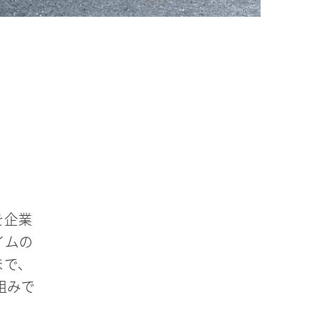
を企業
イムの
まで、
組みで