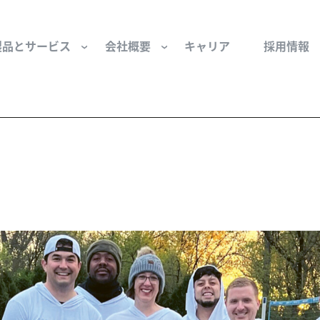
製品とサービス
会社概要
キャリア
採用情報
サー用部品とサービス
会社概要
セーフティ
財団
けコンポーネント
組織と役員
空気・産業用コン
ーション制御
文化と価値観
産業分野・当社の
ンとスリップリング
サステナビリティ
ン用部品
私たちの原点