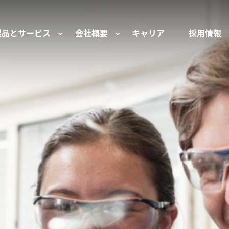
製品とサービス
会社概要
キャリア
採用情報
サー用部品とサービス
会社概要
セーフティ
財団
けコンポーネント
組織と役員
空気・産業用コン
ーション制御
文化と価値観
産業分野・当社の
ンとスリップリング
サステナビリティ
ン用部品
私たちの原点