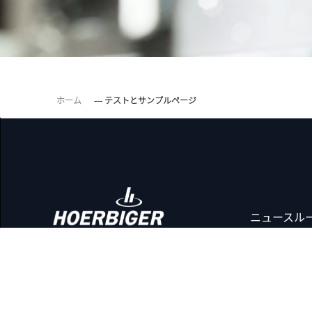
ホーム
--- テストとサンプルページ
ニュースル
事業拠点