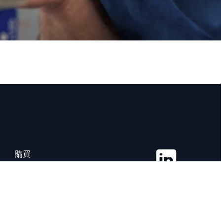
購買
証明書
インプリント