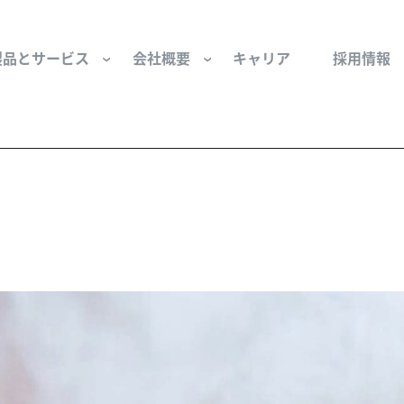
製品とサービス
会社概要
キャリア
採用情報
サー用部品とサービス
会社概要
セーフティ
財団
けコンポーネント
組織と役員
空気・産業用コン
ーション制御
文化と価値観
産業分野・当社の
ンとスリップリング
サステナビリティ
ン用部品
私たちの原点