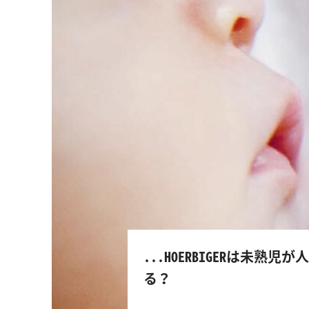
...HOERBIGERは未
る？