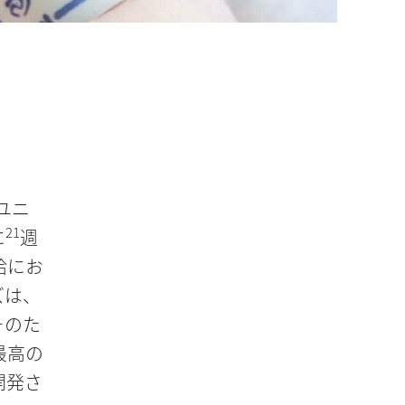
にユニ
21
に
週
給にお
ズは、
そのた
最高の
開発さ