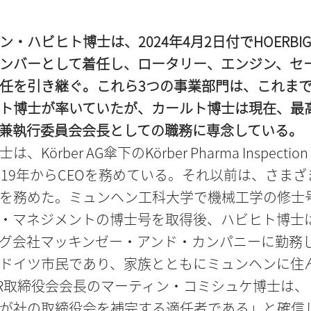
・ハビヒト博士は、2024年4月2日付でHOERBIG
ンバーとして着任し、ロータリー、エンジン、セ
任を引き継ぐ。これら3つの事業部門は、これま
ト博士が率いていたが、カールト博士は現在、最
）兼執行委員会会長としての職務に専念している。
Körber AG傘下のKörber Pharma Inspectio
019年からCEOを務めている。それ以前は、さま
を務めた。ミュンヘン工科大学で機械工学の修士
・マネジメントの博士号を取得後、ハビヒト博士
グ会社マッキンゼー・アンド・カンパニーに勤務
ドイツ市民であり、家族とともにミュンヘンに住
IGER取締役会会長のマーティン・コミシュケ博士は
が社の取締役会を補完する適任者である」と確信