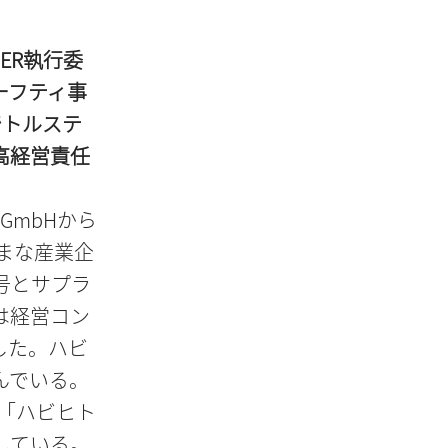
ER執行委
ーフティ事
でトルステ
高経営責任
n GmbHから
ざまな産業企
号とサプラ
は経営コン
した。ハビ
んでいる。
、「ハビヒト
している。