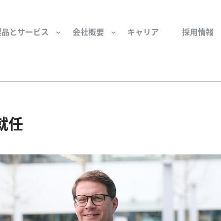
製品とサービス
会社概要
キャリア
採用情報
サー用部品とサービス
会社概要
セーフティ
財団
けコンポーネント
組織と役員
空気・産業用コン
就任
ーション制御
文化と価値観
産業分野・当社の
ンとスリップリング
サステナビリティ
ン用部品
私たちの原点