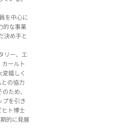
業員を中心に
力的な事業
んだ決め手と
ータリー、エ
・カールト
大変嬉しく
ムとの協力
そのため、
ップを引き
ビヒト博士
長期的に発展