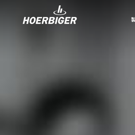
コンプレッ
水素産業向
フロー＆モ
回転ユニオ
ガスエンジ