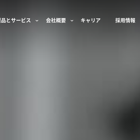
製品とサービス
会社概要
キャリア
採用情報
サー用部品とサービス
会社概要
セーフティ
財団
けコンポーネント
組織と役員
空気・産業用コン
ーション制御
文化と価値観
産業分野・当社の
ンとスリップリング
サステナビリティ
ン用部品
私たちの原点